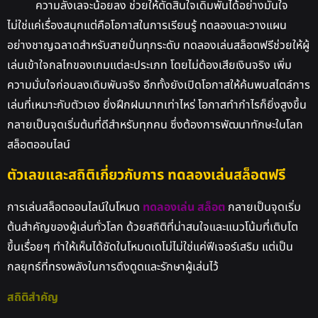
ความลังเลจะน้อยลง ช่วยให้ตัดสินใจเดิมพันได้อย่างมั่นใจ
ไม่ใช่แค่เรื่องสนุกแต่คือโอกาสในการเรียนรู้ ทดลองและวางแผน
อย่างชาญฉลาดสำหรับสายปั่นทุกระดับ ทดลองเล่นสล็อตฟรีช่วยให้ผู้
เล่นเข้าใจกลไกของเกมแต่ละประเภท โดยไม่ต้องเสียเงินจริง เพิ่ม
ความมั่นใจก่อนลงเดิมพันจริง อีกทั้งยังเปิดโอกาสให้ค้นพบสไตล์การ
เล่นที่เหมาะกับตัวเอง ยิ่งฝึกฝนมากเท่าไหร่ โอกาสทำกำไรก็ยิ่งสูงขึ้น
กลายเป็นจุดเริ่มต้นที่ดีสำหรับทุกคน ซึ่งต้องการพัฒนาทักษะในโลก
สล็อตออนไลน์
ตัวเลขและสถิติเกี่ยวกับการ ทดลองเล่นสล็อตฟรี
การเล่นสล็อตออนไลน์ในโหมด
ทดลองเล่น สล็อต
กลายเป็นจุดเริ่ม
ต้นสำคัญของผู้เล่นทั่วโลก ด้วยสถิติที่น่าสนใจและแนวโน้มที่เติบโต
ขึ้นเรื่อยๆ ทำให้เห็นได้ชัดในโหมดเดโม่ไม่ใช่แค่ฟีเจอร์เสริม แต่เป็น
กลยุทธ์ที่ทรงพลังในการดึงดูดและรักษาผู้เล่นไว้
สถิติสำคัญ