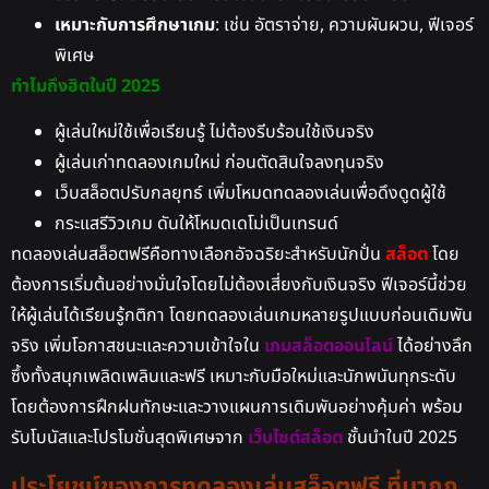
เหมาะกับการศึกษาเกม
: เช่น อัตราจ่าย, ความผันผวน, ฟีเจอร์
พิเศษ
ทำไมถึงฮิตในปี 2025
ผู้เล่นใหม่ใช้เพื่อเรียนรู้ ไม่ต้องรีบร้อนใช้เงินจริง
ผู้เล่นเก่าทดลองเกมใหม่ ก่อนตัดสินใจลงทุนจริง
เว็บสล็อตปรับกลยุทธ์ เพิ่มโหมดทดลองเล่นเพื่อดึงดูดผู้ใช้
กระแสรีวิวเกม ดันให้โหมดเดโม่เป็นเทรนด์
ทดลองเล่นสล็อตฟรีคือทางเลือกอัจฉริยะสำหรับนักปั่น
สล็อต
โดย
ต้องการเริ่มต้นอย่างมั่นใจโดยไม่ต้องเสี่ยงกับเงินจริง ฟีเจอร์นี้ช่วย
ให้ผู้เล่นได้เรียนรู้กติกา โดยทดลองเล่นเกมหลายรูปแบบก่อนเดิมพัน
จริง เพิ่มโอกาสชนะและความเข้าใจใน
เกมสล็อตออนไลน์
ได้อย่างลึก
ซึ้งทั้งสนุกเพลิดเพลินและฟรี เหมาะกับมือใหม่และนักพนันทุกระดับ
โดยต้องการฝึกฝนทักษะและวางแผนการเดิมพันอย่างคุ้มค่า พร้อม
รับโบนัสและโปรโมชั่นสุดพิเศษจาก
เว็บไซต์สล็อต
ชั้นนำในปี 2025
ประโยชน์ของการทดลองเล่นสล็อตฟรี ที่มากก