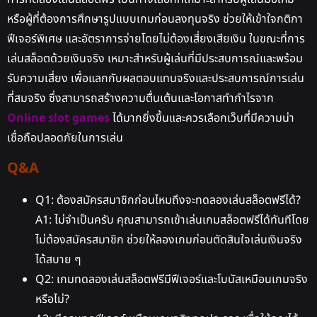
หรือผู้ที่ต้องการศึกษารูปแบบเกมก่อนลงทุนจริง ช่วยให้เข้าใจกติกา
ฟีเจอร์พิเศษ และอัตราการจ่ายโดยไม่ต้องเสี่ยงเสียเงิน ในขณะที่การ
เล่นสล็อตด้วยเงินจริง เหมาะสำหรับผู้เล่นที่มีประสบการณ์และพร้อม
รับความเสี่ยง เพื่อแลกกับผลตอบแทนจริงและประสบการณ์การเล่น
ที่สมจริง ซึ่งสามารถสร้างความตื่นเต้นและโอกาสทำกำไรจาก
Online slot games
ได้มากยิ่งขึ้นและควรเลือกเว็บที่มีความน่า
เชื่อถือปลอดภัยในการเล่น
Q&A
Q1: ต้องสมัครสมาชิกก่อนไหมถึงจะทดลองเล่นสล็อตฟรีได้?
A1: ไม่จำเป็นครับ คุณสามารถเข้าเล่นเกมสล็อตฟรีได้ทันทีโดย
ไม่ต้องสมัครสมาชิก ช่วยให้ลองเกมก่อนตัดสินใจเล่นเงินจริง
ได้สบาย ๆ
Q2: เกมทดลองเล่นสล็อตฟรีมีฟีเจอร์และโบนัสเหมือนเกมจริง
หรือไม่?