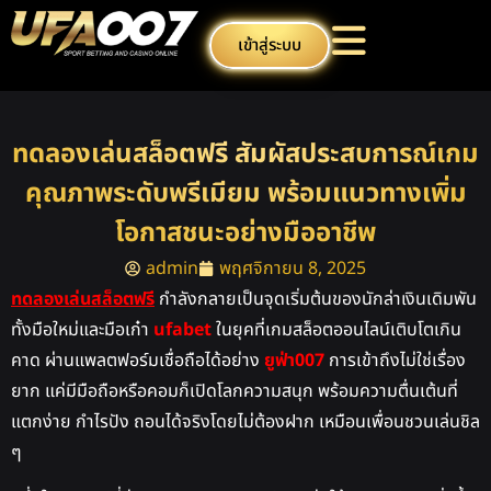
เข้าสู่ระบบ
ทดลองเล่นสล็อตฟรี สัมผัสประสบการณ์เกม
คุณภาพระดับพรีเมียม พร้อมแนวทางเพิ่ม
โอกาสชนะอย่างมืออาชีพ
admin
พฤศจิกายน 8, 2025
ทดลองเล่นสล็อตฟรี
กำลังกลายเป็นจุดเริ่มต้นของนักล่าเงินเดิมพัน
ทั้งมือใหม่และมือเก๋า
ufabet
ในยุคที่เกมสล็อตออนไลน์เติบโตเกิน
คาด ผ่านแพลตฟอร์มเชื่อถือได้อย่าง
ยูฟ่า007
การเข้าถึงไม่ใช่เรื่อง
ยาก แค่มีมือถือหรือคอมก็เปิดโลกความสนุก พร้อมความตื่นเต้นที่
แตกง่าย กำไรปัง ถอนได้จริงโดยไม่ต้องฝาก เหมือนเพื่อนชวนเล่นชิล
ๆ