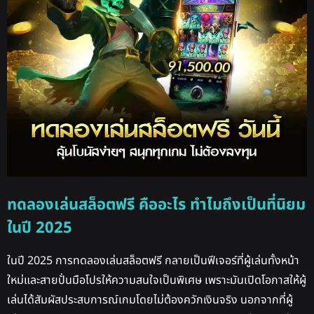
ทดลองเล่นสล็อตฟรี คืออะไร ทำไมถึงเป็นที่นิยม
ในปี 2025
ในปี 2025 การทดลองเล่นสล็อตฟรี กลายเป็นฟีเจอร์ที่ผู้เล่นทั้งหน้า
ใหม่และสายปั่นมือโปรให้ความสนใจเป็นพิเศษ เพราะมันเปิดโอกาสให้ผู้
เล่นได้สัมผัสประสบการณ์เกมโดยไม่ต้องควักเงินจริง นอกจากที่ผู้