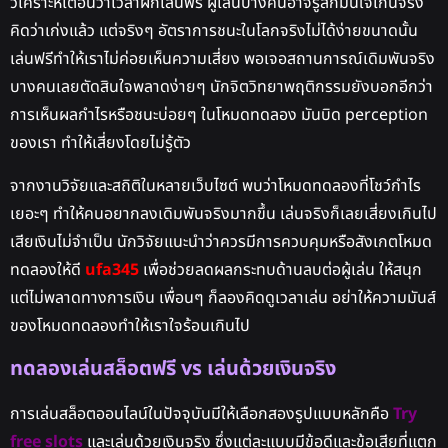
วิเคราะห์เตือนว่าเวลาฝึกเล่นฟรี ผู้เล่นบางคนอาจรู้สึกมั่นใจเกินจริง
คิดว่าเก่งแล้ว แต่จริงๆ อัตราการชนะในโลกจริงไม่ได้ง่ายขนาดนั้น
เล่นฟรีทำให้เราไม่ค่อยเห็นความเสี่ยง พอเจอสถานการณ์เดิมพันจริง
บางคนเลยตัดสินใจพลาดง่ายๆ นักจิตวิทยาพฤติกรรมยังบอกอีกว่า
การเห็นผลกำไรหรือชนะบ่อยๆ ในโหมดทดลอง มันบิด perception
ของเรา ทำให้เสี่ยงโดยไม่รู้ตัว
จากงานวิจัยและสถิติในหลายเว็บไซต์ พบว่าโหมดทดลองที่โชว์กำไร
เยอะๆ ทำให้คนอยากลงเดิมพันจริงมากขึ้น เล่นจริงก็เลยเสี่ยงเกินไป
เสียเงินไม่จำเป็น นักวิจัยแนะนำว่าควรมีการควบคุมหรือสังเกตโหมด
ทดลองให้ดี
ufa345
เพื่อช่วยลดผลกระทบด้านลบต่อผู้เล่น ให้สนุก
แต่ไม่พลาดทางการเงิน เพื่อนๆ ก็ลองคิดดูเวลาเล่น อย่าให้ความมันส์
ของโหมดทดลองทำให้เราใจร้อนเกินไป
ทดลองเล่นสล็อตฟรี vs เล่นด้วยเงินจริง
การเล่นสล็อตออนไลน์ในปัจจุบันมีให้เลือกสองรูปแบบหลักคือ
Try
free slots
และเล่นด้วยเงินจริง ซึ่งแต่ละแบบมีข้อดีและข้อเสียที่แตก