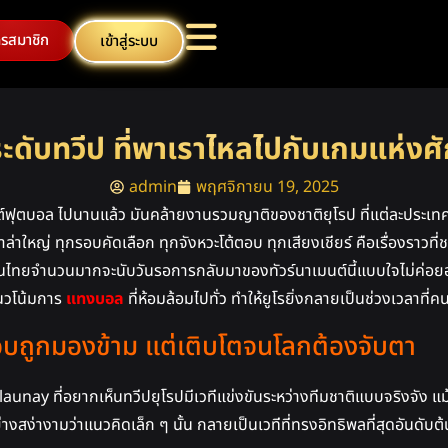
ครสมาชิก
เข้าสู่ระบบ
ะดับทวีป ที่พาเราไหลไปกับเกมแห่งศัก
admin
พฤศจิกายน 19, 2025
มนต์ฟุตบอล ไปนานแล้ว มันคล้ายงานรวมญาติของชาติยุโรป ที่แต่ละประ
ใหญ่ ทุกรอบคัดเลือก ทุกจังหวะโต้ตอบ ทุกเสียงเชียร์ คือเรื่องราวที่ชว
ไทยจำนวนมากจะนับวันรอการกลับมาของทัวร์นาเมนต์นี้แบบใจไม่ค่อยอยู่กับ
นวโน้มการ
แทงบอล
ที่ห้อมล้อมไปทั่ว ทำให้ยูโรยิ่งกลายเป็นช่วงเวลาที
กือบถูกมองข้าม แต่เติบโตจนโลกต้องจับตา
unay ที่อยากเห็นทวีปยุโรปมีเวทีแข่งขันระหว่างทีมชาติแบบจริงจัง แม้
ย่างสง่างามว่าแนวคิดเล็ก ๆ นั้น กลายเป็นเวทีที่ทรงอิทธิพลที่สุดอันดั