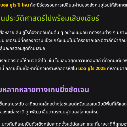
น
บ
อล ยูโร ปี ไหน
ก็จะมีร่องรอยการเปลี่ยนผ่านของสังคมยุโรปให้สังเก
นประวัติศาสตร์ไปพร้อมเสียงเชียร์
งสือหลายเล่ม ยูโรต้องติดอันดับต้น ๆ อย่างแน่นอน ทศวรรษต่าง ๆ มีภาพ
นแบบ เยอรมนีที่ครองความแข็งแกร่งแบบไม่มีใครอยากเจอ อิตาลีที่นำศิ
อนลุ้นละครตอนสุดท้ายเสมอ
างคาแรกเตอร์เด่นให้คนจดจำได้ เช่น โปแลนด์ยุคเลวานดอฟสกี ที่ตัวคนเดียว
นี้ กลายเป็นเนื้อหาที่นักวิเคราะห์ถอดรหัสใน
บอล ยูโร 2025
ที่หลายฝ่าย
วามหลากหลายทางเกมยิ่งชัดเจน
ข้นขึ้นหลายระดับ ชาติขนาดเล็กอย่างไอซ์แลนด์หรือแอลเบเนียมีพื้นที่ให้แ
กติกของแต่ละชาติ ถูกพัฒนาขึ้นตามระบบฟุตบอลโลกยุคใหม่
บางทีมที่เคยเป็นตัวเต็งกลับสะดุดตั้งแต่นัดแรก ขณะที่บางชาติที่ถูกมอง