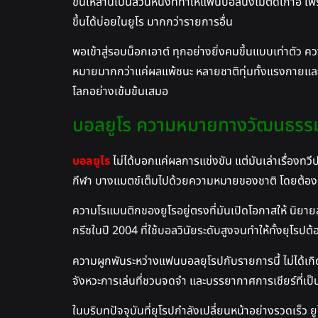
ข้นเหล่านี้เป็นส่วนหนึ่งที่ทำให้แฟนบอลนั่งไม่ติดเก้าอี
ขึ้นได้บ่อยในยูโร มากกว่ารายการอื่น
พอเข้าสู่รอบน็อกเอาต์ ทุกอย่างยิ่งคมขึ้นแบบเท่าตัว ค
หมายมากกว่าแค่ผลแพ้ชนะ หลายชาติทุ่มทั้งแรงกายและใจเ
โลกอย่างเข้มข้นเสมอ
บอลยูโร ความหมายทางวัฒนธรรม 
บอลยูโร
ไม่ได้บอกแค่ผลการแข่งขัน แต่มันเล่าเรื่องทว
กีฬา บางแมตช์เต็มไปด้วยความหมายของชาติ โดยต้องก
ความโรแมนติกของยูโรอยู่ตรงที่มันเปิดโอกาสให้ นิยายล
กรีซในปี 2004 ที่ใช้บอลวินัยระดับสูงจนทำให้ทั้งยุโร
ความผูกพันระหว่างแฟนบอลยุโรปกับรายการนี้ ไม่ได้เกิดเพ
จังหวะการเล่นที่ชวนจดจำ และบรรยากาศการเชียร์ที่เป็นม
ในบริบทปัจจุบันที่ยุโรปกำลังเปลี่ยนหน้าอย่างรวดเ