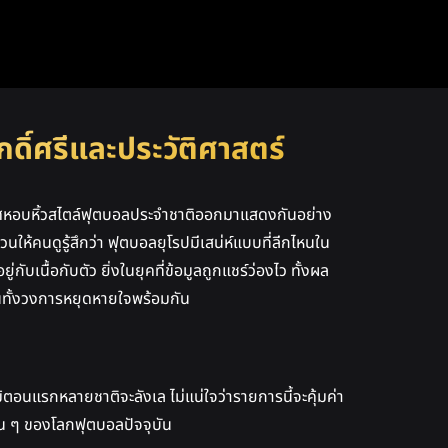
ดิ์ศรีและประวัติศาสตร์
เทศหอบหิ้วสไตล์ฟุตบอลประจำชาติออกมาแสดงกันอย่าง
นให้คนดูรู้สึกว่า ฟุตบอลยุโรปมีเสน่ห์แบบที่ลีกไหนใน
เนื้อกับตัว ยิ่งในยุคที่ข้อมูลถูกแชร์ว่องไว ทั้งผล
่คนทั้งวงการหยุดหายใจพร้อมกัน
ตอนแรกหลายชาติจะลังเล ไม่แน่ใจว่ารายการนี้จะคุ้มค่า
บต้น ๆ ของโลกฟุตบอลปัจจุบัน