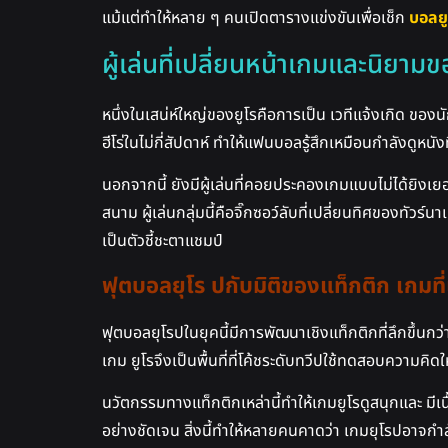
แม้แต่ทำให้หลาย ๆ คนเปิดตารางแข่งขันเพื่อเช็ก
บอลยู
ผู้เล่นที่เปลี่ยนหน้าเกมและนิยา
หนึ่งในเสน่ห์ใหญ่ของยูโรคือการเป็น เวทีแจ้งเกิด ของนักเต
ฮีโร่ในไม่กี่สัปดาห์ ทำให้แฟนบอลรู้สึกเหมือนกำลังดูหนังท
นอกจากนี้ ยังมีผู้เล่นที่คอยประคองเกมแบบไม่ได้ยิงเยอะ 
สนาม ผู้เล่นกลุ่มนี้คือจิ๊กซอว์ลับที่เปลี่ยนทิศของทัวร์
เป็นตัวชี้ชะตาแชมป์
ฟุตบอลยุโร ปกับมิติของแท็กติก เกมท
ฟุตบอลยุโรปในยุคนี้มีการพัฒนาเชิงแท็กติกที่ลึกขึ้นกว
เกม ยูโรจึงเป็นพื้นที่ที่โค้ชระดับทวีปใช้ทดสอบความคิดใ
นวัตกรรมทางแท็กติกเหล่านี้ทำให้เกมยูโรดูสนุกและ มีเ
อย่างชัดเจน สิ่งนี้ทำให้หลายคนคาดว่า เกมยุโรปอาจกำล