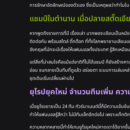
การรักษาอัตลักษณ์ของตัวเอง ซึ่งเป็นเหตุผลว่าทำไมใ
แชมป์ในตำนาน เมื่อปลายสตั๊ดเขีย
หากพูดถึงรายการที่มี เรื่องเล่า มากพอจะเขียนเป็นหนั
ติดต่อกัน พร้อมสไตล์ ติ๊กต๊อก ที่ทั้งโลกพยายามเลีย
อังกฤษที่มักจะมีเรื่องให้แฟนบอลทั้งประเทศ รู้สึกเหมื
แต่สิ่งที่น่าสนใจคือแม้แต่ชาติที่ไม่ได้แชมป์ ก็ยังสร้
อ่อน จนกลายเป็นทีมที่ดูแล้ว อร่อยตา ระบบการเล่นเหล่า
ชุดเดิมเริ่มเปลี่ยนผ่านไป
ยุโรปยุคใหม่ จำนวนทีมเพิ่ม ค
เมื่อยูโรขยายเป็น 24 ทีม ทัวร์นาเมนต์นี้ก็มีความเข้ม
ทำให้แฟนบอลรู้สึกว่า ไม่มีทีมเล็กอีกต่อไป เพราะแท็
ความหลากหลายนี้ทำให้เกมยูโรยุคใหม่คาดเดาได้ยากขึ้น 