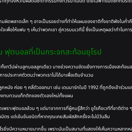
้ เพราะทุกจังหวะมีผลต่อชะตากรรมทั้งทัวร์นาเมนต์ โดยเฉพาะแมตช์ที่ทีมระดับ
วามผิดพลาดเล็ก ๆ อาจเป็นรอยด่างที่ทำให้แผนของชาติทั้งชาติพังในค่ำคื
พื่อให้แฟน ๆ เห็นว่าพวกเขา คู่ควรบนเวทีนี้ ซึ่งเป็นเหตุผลว่าทำไมกา
ฟุตบอลที่เป็นกระจกสะท้อนยุโรป
ีปทั้งทวีปผ่านลูกบอลลูกเดียว บางช่วงความขัดแย้งทางการเมืองสะท้อนออ
ารประกาศตัวตนว่าพวกเราไม่ได้มาเพื่อเติมจำนวน
ูกหนัง ค่อย ๆ คลี่ตัวออกมา เช่น เดนมาร์กในปี 1992 ที่ถูกดึงเข้าร่ว
ปต้องทบทวนแท็กติกของตัวเองใหม่ทั้งแผน
ราะฟุตบอลล้วน ๆ แต่มาจากการที่ผู้คนรู้สึกว่า ยูโรคือเวทีที่ชาติต่าง ๆ
ิตร แต่เข้มข้นชนิดที่หากคุณเคยสัมผัสสักครั้งจะไม่มีวันลืม
ร็ว ยูโรยิ่งมีความหมายมากขึ้น เพราะมันเป็นสนามที่แสดงให้เห็นความ