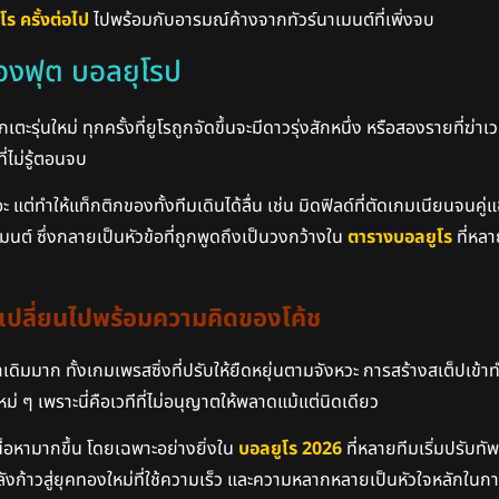
โร ครั้งต่อไป
ไปพร้อมกับอารมณ์ค้างจากทัวร์นาเมนต์ที่เพิ่งจบ
มของฟุต บอลยุโรป
ะรุ่นใหม่ ทุกครั้งที่ยูโรถูกจัดขึ้นจะมีดาวรุ่งสักหนึ่ง หรือสองรายที่ฆ่าเว
ี่ไม่รู้ตอนจบ
แต่ทำให้แท็กติกของทั้งทีมเดินได้ลื่น เช่น มิดฟิลด์ที่ตัดเกมเนียนจนคู่แ
นาเมนต์ ซึ่งกลายเป็นหัวข้อที่ถูกพูดถึงเป็นวงกว้างใน
ตารางบอลยูโร
ที่หลา
ี่เปลี่ยนไปพร้อมความคิดของโค้ช
่าเดิมมาก ทั้งเกมเพรสซิ่งที่ปรับให้ยืดหยุ่นตามจังหวะ การสร้างสเต็ปเ
หม่ ๆ เพราะนี่คือเวทีที่ไม่อนุญาตให้พลาดแม้แต่นิดเดียว
นื้อหามากขึ้น โดยเฉพาะอย่างยิ่งใน
บอลยูโร 2026
ที่หลายทีมเริ่มปรับท
ังก้าวสู่ยุคทองใหม่ที่ใช้ความเร็ว และความหลากหลายเป็นหัวใจหลักในกา