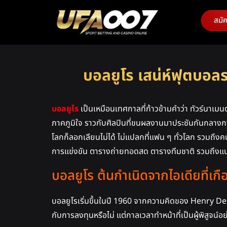
สมั
บอลยูโร เสน่ห์ฟุตบอลร
บอลยูโร
เป็นเหมือนเทศกาลที่ก้าวข้ามคำว่า ทัวร์นาเ
ภาคภูมิใจ ราวกับศิลปินที่ขนผลงานมาประชันกันกลางกาล่า
โลกก็ลอกเลียนไม่ได้ ไม่แปลกที่แฟน ๆ ทั่วโลก รวมถึงคน
การแข่งขัน ตารางถ่ายทอดสด ตารางทีมชาติ รวมถึงแ
บอลยูโร ต้นกำเนิดจากไอเดียที่เ
บอลยูโรเริ่มขึ้นในปี 1960 จากความคิดของ Henry Dela
กับการลงทุนหรือไม่ แต่กาลเวลาทำหน้าที่เป็นผู้พิสูจน์อ