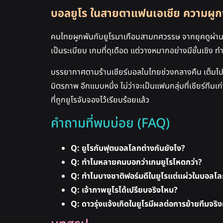
บอลยูโร ในสายตาแฟนเอเชีย ความผูกพั
คนไทยผูกพันกับยูโรมาเกือบสามทศวรรษ จากยุคดูผ่านจอท
เป็นระเบียบ เกมที่ดุเดือด แต่วางหมากอย่างมีชั้นเช
บรรยากาศตามร้านเชียร์บอลในไทยช่วงกลางคืน เต็มไปด้วย
มิตรภาพ อีกแบบหนึ่ง ไม่ว่าจะเป็นแฟนกลุ่มที่เชียร์ทีม
ที่ถูกยูโรจับจองไว้เรียบร้อยแล้ว
คำถามที่พบบ่อย (FAQ)
Q: ยูโรกับฟุตบอลโลกต่างกันยังไง?
Q: ทำไมหลายคนบอกว่าเกมยูโรโหดกว่า?
Q: ทำไมบางชาติฟอร์มดีในยูโรแต่แผ่วในบอลโ
Q: เจ้าภาพยูโรได้เปรียบจริงไหม?
Q: ดาวรุ่งแจ้งเกิดในยูโรมีผลต่อการย้ายทีมจริง