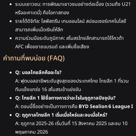
ระบบเยาวชน: การพัฒนาเยาวชนอย่างต่อเนื่อง (รวมถึง U21
หรืออะคาเดมี่) คือโอกาสทอง
รายได้ดิจิทัล: ไลฟ์สตรีม เกมออนไลน์ สปอนเซอร์เทคโนโลยี
สามารถเพิ่มเม็ดเงินให้ลีก
ความร่วมมือระดับภูมิภาค: สโมสรไทยลีกสามารถใช้โควต้า
AFC เพื่อขยายแบรนด์ และเพิ่มชื่อเสียง
คำถามที่พบบ่อย (FAQ)
Q: บอลไทยลีกคืออะไร?
A: ฟุตบอลอาชีพระดับสูงสุดของประเทศไทย ไทยลีก 1 ที่รวม
ทีมแข็งแกร่ง 16 สโมสรเข้าแข่งขัน
Q: ไทยลีก 1 ใช้ชื่อทางการว่าอะไรในฤดูกาลปัจจุบัน?
A: ตอนนี้ชื่ออย่างเป็นทางการคือ
BYD Sealion 6 League I
Q: ฤดูกาลไทยลีก 1 เริ่มเมื่อไหร่และจบเมื่อไหร่?
A: ฤดูกาล 2025‑26 เริ่มวันที่ 15 สิงหาคม 2025 และจบ 10
พฤษภาคม 2026