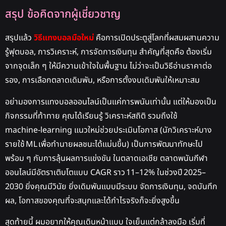
สรุป ข้อคิดจากผู้เชี่ยวชาญ
สรุปแล้ว
วิธีแทงบอลมือใหม่
คือการเปิดประตูสู่โลกที่ผสมผสานความ
รู้ฟุตบอล, การวิเคราะห์, การจัดการเงินทุน สำคัญที่สุดคือ ต้องเริ่ม
จากจุดเล็ก ๆ ให้มีความเข้าใจในพื้นฐาน ไม่ว่าจะเป็นวิธีอ่านราคาต่อ
รอง, การเลือกตลาดเดิมพัน, หรือการตั้งงบเดิมพันให้เหมาะสม
อย่ามองการแทงบอลออนไลน์เป็นแค่การพนันเท่านั้น แต่ให้มองเป็น
กิจกรรมที่ท้าทาย คุณได้เรียนรู้ วิเคราะห์สถิติ รวมถึงใช้
machine‑learning แนวใหม่ช่วยประเมินโอกาส (นักวิเคราะห์บาง
รายใช้ ML เพื่อทำนายผลชนะได้แม่นขึ้น) เป็นการพัฒนาทักษะไป
พร้อม ๆ กับการลุ้นผลการแข่งขัน ในตลาดเอเชีย ตลาดพนันกีฬา
ออนไลน์มีอัตราเติบโตแบบ CAGR ราว 11–12% ในช่วงปี 2025–
2030 ยิ่งคุณมีวินัย ยิ่งเดิมพันแบบมีระบบ จัดการเงินทุน, จดบันทึก
ผล, โอกาสของคุณที่จะสนุกและได้กำไรจริงก็จะยิ่งสูงขึ้น
สุดท้ายนี้ ผมอยากให้คุณเดินหน้าแบบ ใจเย็นแต่กล้าลงมือ เริ่มที่