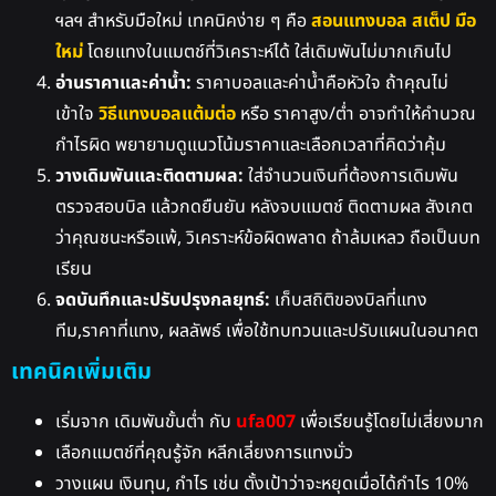
ฯลฯ สำหรับมือใหม่ เทคนิคง่าย ๆ คือ
สอนแทงบอล สเต็ป มือ
ใหม่
โดยแทงในแมตช์ที่วิเคราะห์ได้ ใส่เดิมพันไม่มากเกินไป
อ่านราคาและค่าน้ำ:
ราคาบอลและค่าน้ำคือหัวใจ ถ้าคุณไม่
เข้าใจ
วิธีแทงบอลแต้มต่อ
หรือ ราคาสูง/ต่ำ อาจทำให้คำนวณ
กำไรผิด พยายามดูแนวโน้มราคาและเลือกเวลาที่คิดว่าคุ้ม
วางเดิมพันและติดตามผล:
ใส่จำนวนเงินที่ต้องการเดิมพัน
ตรวจสอบบิล แล้วกดยืนยัน หลังจบแมตช์ ติดตามผล สังเกต
ว่าคุณชนะหรือแพ้, วิเคราะห์ข้อผิดพลาด ถ้าล้มเหลว ถือเป็นบท
เรียน
จดบันทึกและปรับปรุงกลยุทธ์:
เก็บสถิติของบิลที่แทง
ทีม,ราคาที่แทง, ผลลัพธ์ เพื่อใช้ทบทวนและปรับแผนในอนาคต
เทคนิคเพิ่มเติม
เริ่มจาก เดิมพันขั้นต่ำ กับ
ufa007
เพื่อเรียนรู้โดยไม่เสี่ยงมาก
เลือกแมตช์ที่คุณรู้จัก หลีกเลี่ยงการแทงมั่ว
วางแผน เงินทุน, กำไร เช่น ตั้งเป้าว่าจะหยุดเมื่อได้กำไร 10%