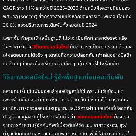
CAGR ราว 11% ระหว่างปี 2025–2030 ด้านหนึ่งคือความนิยมของ
ฟุตบอล (soccer) ซึ่งครองส่วนแบ่งหลักของการเดิมพันออนไลน์ถึง
36.6% ของปริมาณการเดิมพันทั้งหมดในปี 2024
เพราะงั้น ถ้าคุณเข้าใจพื้นฐานดี ไม่ว่าจะเป็นศัพท์ ราคาต่อรอง หรือ
จังหวะการแทง
วิธีแทงบอลมือใหม่
มันสามารถเป็นกิจกรรมที่ลุ้นและ
ให้ผลตอบแทนได้จริง ๆ โดยไม่ทิ้งความปลอดภัย (ถ้าเล่นอย่างมีสติ)
แต่สำคัญคือคุณต้องเริ่มจากจุดเล็ก ๆ แล้วเรียนรู้ไปพร้อมกัน
วิธีแทงบอลมือใหม่ รู้จักพื้นฐานก่อนลงเดิมพัน
หลายคนเริ่มเดิมพันบอลแล้วเจอปัญหาไม่ใช่เพราะมันซับซ้อน แต่
เพราะข้ามขั้นตอนสำคัญ ตั้งแต่การเลือกเว็บที่เชื่อถือได้, การสมัคร
สมาชิก, การตรวจสอบใบอนุญาต, และวิธีการฝากถอนเงินที่ปลอดภัย
ปัจจุบันข้อมูลจากผู้ให้บริการชั้นนำชี้ว่า
วิธีแทงบอลมือใหม่
ต้องเริ่ม
จากการทำความรู้จักกับศัพท์เบื้องต้นให้ชัด เช่น ราคาต่อรอง, สูง/
ต่ำ, แฮนดิแคป และรูปแบบเดิมพันที่เหมาะสม เพื่อให้สามารถตัดสินใจ