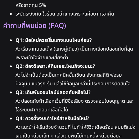
หรือขาดทุน 5%
ระมัดระวังกับ ใจร้อน อย่าแทงเพราะแค่อยากเอาคืน
คำถามที่พบบ่อย (FAQ)
Q1: มือใหม่ควรเริ่มแทงแบบไหนก่อน?
A: เริ่มจากบอลเต็ง (แทงคู่เดียว) เป็นทางเลือกปลอดภัยที่สุด
เพราะเข้าใจง่ายและเสี่ยงต่ำ
Q2: ต้องวิเคราะห์ทีมเยอะไหมถึงจะชนะ?
A: ไม่จำเป็นต้องเป็นเทคนิคขั้นเซียน สังเกตสถิติ ฟอร์ม
ปัจจุบัน แนวรุก-รับ แล้วใช้ข้อมูลเหล่านี้ประกอบการตัดสินใจ
Q3: เดิมพันออนไลน์ปลอดภัยหรือไม่?
A: ปลอดภัยถ้าเลือกเว็บที่มีชื่อเสียง ตรวจสอบใบอนุญาต และ
ใช้ระบบฝากถอนที่เชื่อถือได้
Q4: ควรตั้งงบเท่าไหร่สำหรับมือใหม่?
A: แนะนำให้เริ่มด้วยจำนวนที่ ไม่ทำให้ชีวิตเดือดร้อน สมมติแบ่ง
เงินเป็นหน่วยเล็ก ๆ แล้วเดิมพันไม่เกินหนึ่งหน่วยต่อบิล