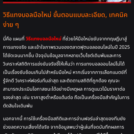
วิธีแทงบอลมือใหม่ ขั้นตอนแบบละเอียด, เทคนิค
ง่าย ๆ
นี่คือ แผนที่
วิธีแทงบอลมือใหม่
ที่ช่วยให้มือใหม่ขยับจากทฤษฎีมาสู่
การแทงจริง และเข้าใจภาพรวมของตลาดฟุตบอลออนไลน์ในปี 2025
ได้ชัดเจนมากขึ้น ปัจจุบันข้อมูลจากหลายเว็บไซต์เดิมพันและการ
วิเคราะห์สถิติการแข่งขันจริงชี้ให้เห็นว่า การแทงบอลออนไลน์ไม่ได้
เป็นเรื่องซับซ้อนเกินไปสำหรับมือใหม่ หากเริ่มจากการเลือกแมตช์ที่
รู้จักดี วิเคราะห์ฟอร์มทีมล่าสุด และติดตามสถิติที่ถูกต้อง คุณจะ
สามารถประเมินโอกาสชนะได้อย่างมีเหตุผล การดูแนวโน้มราคาต่อ
รองล่าสุด เช่น ราคาสูงต่ำหรือแต้มต่อ ถือเป็นเครื่องมือสำคัญในการ
ตัดสินใจเดิมพัน
นอกจากนี้ การใช้เครื่องมือสถิติและการอ่านฟอร์มล่าสุดของทีมยัง
ช่วยลดความเสี่ยงได้จริง จากข้อมูลพบว่าผู้เล่นที่จดบันทึกผลการ