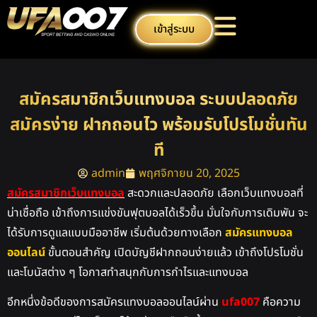
เข้าสู่ระบบ
สมัครสมาชิกเว็บแทงบอล ระบบปลอดภัย
สมัครง่าย ฝากถอนไว พร้อมรับโปรโมชั่นทัน
ที
admin
พฤศจิกายน 20, 2025
สมัครสมาชิกเว็บแทงบอล
สะดวกและปลอดภัย เลือกเว็บแทงบอลที่
น่าเชื่อถือ เข้าถึงการแข่งขันฟุตบอลได้เร็วขึ้น มั่นใจกับการเดิมพัน จะ
ได้รับการดูแลแบบมืออาชีพ เริ่มต้นด้วยทางเลือก
สมัครแทงบอล
ออนไลน์
ขั้นตอนสำคัญ เปิดบัญชีฝากถอนง่ายแล้ว เข้าถึงโปรโมชั่น
และโบนัสต่าง ๆ โอกาสทำสนุกกับการกำไรและแทงบอล
อีกหนึ่งข้อดีของการสมัครแทงบอลออนไลน์ผ่าน
ufa007
คือความ