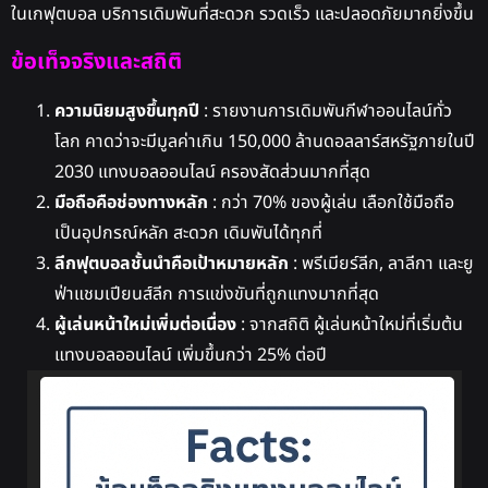
ในเกฟุตบอล บริการเดิมพันที่สะดวก รวดเร็ว และปลอดภัยมากยิ่งขึ้น
ข้อเท็จจริงและสถิติ
ความนิยมสูงขึ้นทุกปี
: รายงานการเดิมพันกีฬาออนไลน์ทั่ว
โลก คาดว่าจะมีมูลค่าเกิน 150,000 ล้านดอลลาร์สหรัฐภายในปี
2030 แทงบอลออนไลน์ ครองสัดส่วนมากที่สุด
มือถือคือช่องทางหลัก
: กว่า 70% ของผู้เล่น เลือกใช้มือถือ
เป็นอุปกรณ์หลัก สะดวก เดิมพันได้ทุกที่
ลีกฟุตบอลชั้นนำคือเป้าหมายหลัก
: พรีเมียร์ลีก, ลาลีกา และยู
ฟ่าแชมเปียนส์ลีก การแข่งขันที่ถูกแทงมากที่สุด
ผู้เล่นหน้าใหม่เพิ่มต่อเนื่อง
: จากสถิติ ผู้เล่นหน้าใหม่ที่เริ่มต้น
แทงบอลออนไลน์ เพิ่มขึ้นกว่า 25% ต่อปี