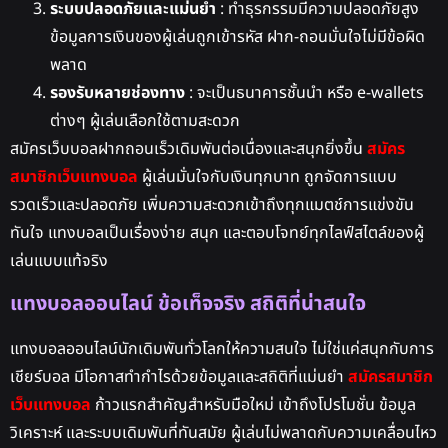
ระบบปลอดภัยและแม่นยำ
: ทำธุรกรรมมีความปลอดภัยสูง
ข้อมูลการเงินของผู้เล่นถูกเข้ารหัส ฝาก-ถอนมั่นใจไม่มีข้อผิด
พลาด
รองรับหลายช่องทาง
: จะเป็นธนาคารชั้นนำ หรือ e-wallets
ต่างๆ ผู้เล่นเลือกใช้ตามสะดวก
สมัครเว็บบอลฝากถอนเร็วเดิมพันต่อเนื่องและสนุกยิ่งขึ้น
สมัคร
สมาชิกเว็บแทงบอล
ผู้เล่นมั่นใจกับเงินทุกบาท ถูกจัดการแบบ
รวดเร็วและปลอดภัย เพิ่มความสะดวกเข้าถึงทุกแมตช์การแข่งขัน
ทันใจ แทงบอลเป็นเรื่องง่าย สนุก และตอบโจทย์ทุกไลฟ์สไตล์ของผู้
เล่นแบบแท้จริง
แทงบอลออนไลน์ ข้อเท็จจริง สถิติที่น่าสนใจ
แทงบอลออนไลน์นักเดิมพันทั่วโลกให้ความสนใจ ไม่ใช่แค่สนุกกับการ
เชียร์บอล มีโอกาสทำกำไรด้วยข้อมูลและสถิติที่แม่นยำ
สมัครสมาชิก
เว็บแทงบอล
ก้าวแรกสำคัญสำหรับมือใหม่ เข้าถึงโปรโมชั่น ข้อมูล
วิเคราะห์ และระบบเดิมพันที่ทันสมัย ผู้เล่นไม่พลาดกับความเคลื่อนไหว