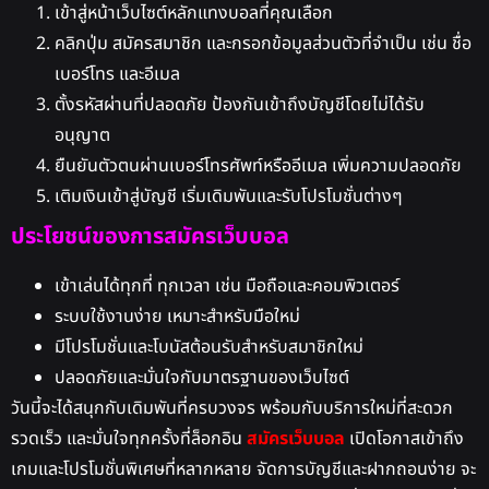
เข้าสู่หน้าเว็บไซต์หลักแทงบอลที่คุณเลือก
คลิกปุ่ม สมัครสมาชิก และกรอกข้อมูลส่วนตัวที่จำเป็น เช่น ชื่อ
เบอร์โทร และอีเมล
ตั้งรหัสผ่านที่ปลอดภัย ป้องกันเข้าถึงบัญชีโดยไม่ได้รับ
อนุญาต
ยืนยันตัวตนผ่านเบอร์โทรศัพท์หรืออีเมล เพิ่มความปลอดภัย
เติมเงินเข้าสู่บัญชี เริ่มเดิมพันและรับโปรโมชั่นต่างๆ
ประโยชน์ของการสมัครเว็บบอล
เข้าเล่นได้ทุกที่ ทุกเวลา เช่น มือถือและคอมพิวเตอร์
ระบบใช้งานง่าย เหมาะสำหรับมือใหม่
มีโปรโมชั่นและโบนัสต้อนรับสำหรับสมาชิกใหม่
ปลอดภัยและมั่นใจกับมาตรฐานของเว็บไซต์
วันนี้จะได้สนุกกับเดิมพันที่ครบวงจร พร้อมกับบริการใหม่ที่สะดวก
รวดเร็ว และมั่นใจทุกครั้งที่ล็อกอิน
สมัครเว็บบอล
เปิดโอกาสเข้าถึง
เกมและโปรโมชั่นพิเศษที่หลากหลาย จัดการบัญชีและฝากถอนง่าย จะ