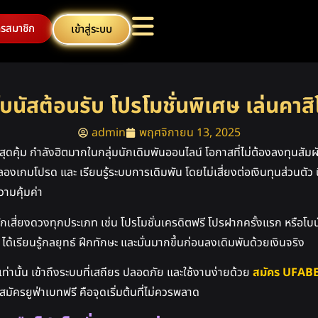
ครสมาชิก
เข้าสู่ระบบ
บนัสต้อนรับ โปรโมชั่นพิเศษ เล่นคา
admin
พฤศจิกายน 13, 2025
สุดคุ้ม กำลังฮิตมากในกลุ่มนักเดิมพันออนไลน์ โอกาสที่ไม่ต้องลงทุนสั
ลองเกมโปรด และ เรียนรู้ระบบการเดิมพัน โดยไม่เสี่ยงต่อเงินทุนส่วนตัว น
วามคุ้มค่า
ักเสี่ยงดวงทุกประเภท เช่น โปรโมชั่นเครดิตฟรี โปรฝากครั้งแรก หรือโ
ด้เรียนรู้กลยุทธ์ ฝึกทักษะ และมั่นมากขึ้นก่อนลงเดิมพันด้วยเงินจริง
สเท่านั้น เข้าถึงระบบที่เสถียร ปลอดภัย และใช้งานง่ายด้วย
สมัคร UFABE
มัครยูฟ่าเบทฟรี คือจุดเริ่มต้นที่ไม่ควรพลาด