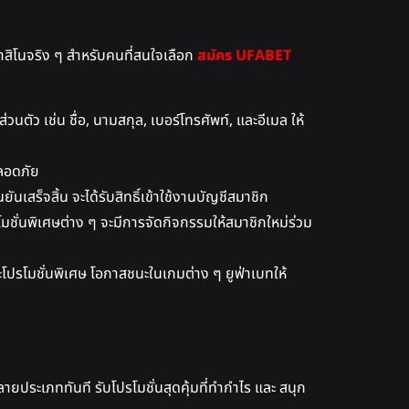
นคาสิโนจริง ๆ สำหรับคนที่สนใจเลือก
สมัคร UFABET
วนตัว เช่น ชื่อ, นามสกุล, เบอร์โทรศัพท์, และอีเมล ให้
ปลอดภัย
ันเสร็จสิ้น จะได้รับสิทธิ์เข้าใช้งานบัญชีสมาชิก
รโมชั่นพิเศษต่าง ๆ จะมีการจัดกิจกรรมให้สมาชิกใหม่ร่วม
ปรโมชั่นพิเศษ โอกาสชนะในเกมต่าง ๆ ยูฟ่าเบทให้
ายประเภททันที รับโปรโมชั่นสุดคุ้มที่ทำกำไร และ สนุก