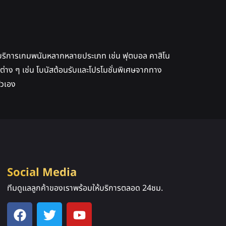
ห้บริการเกมพนันหลากหลายประเภท เช่น ฟุตบอล คาสิโน
ศษต่าง ๆ เช่น โบนัสต้อนรับและโปรโมชั่นพิเศษจากทาง
ัวเอง
Social Media
ทีมดูแลลูกค้าของเราพร้อมให้บริการตลอด 24ชม.