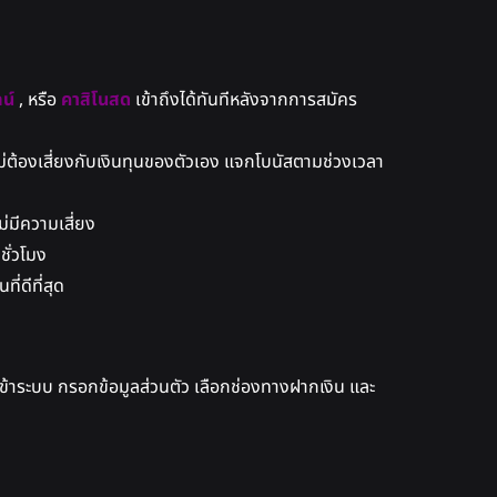
น์
, หรือ
คาสิโนสด
เข้าถึงได้ทันทีหลังจากการสมัคร
ยไม่ต้องเสี่ยงกับเงินทุนของตัวเอง แจกโบนัสตามช่วงเวลา
่มีความเสี่ยง
ชั่วโมง
่ดีที่สุด
่เข้าระบบ กรอกข้อมูลส่วนตัว เลือกช่องทางฝากเงิน และ