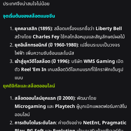
ประเทศจึงน่าสนใจไม่น้อย
จุดเริ่มต้นของสล็อตแมชชีน
ยุคคลาสสิก (1895)
: สล็อตเครื่องแรกชื่อว่า
Liberty Bell
สร้างโดย
Charles Fey
ใช้กลไกล้อหมุนและสัญลักษณ์ผลไม้
ยุคอิเล็กทรอนิกส์ (ปี 1960-1980)
: เปลี่ยนระบบเป็นวงจร
ไฟฟ้า เพิ่มความซับซ้อนและโบนัส
เข้าสู่ยุควิดีโอสล็อต (ปี 1996)
: บริษัท
WMS Gaming
เปิด
ตัว
Reel ‘Em In
เกมสล็อตวิดีโอเกมแรกที่ใช้กราฟิกเต็มรูป
แบบ
ยุคดิจิทัลและสล็อตออนไลน์
สล็อตออนไลน์ยุคแรก (ปี 2000)
: พัฒนาโดย
Microgaming
และ
Playtech
ผู้บุกเบิกแพลตฟอร์มคาสิโน
ออนไลน์
การเติบโตในระดับโลก
: ค่ายดังอย่าง
NetEnt, Pragmatic