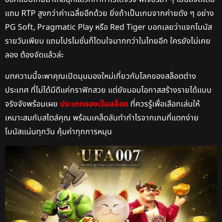
แถม RTP สูงกว่าค่าเฉลี่ยอีกด้วย ยิ่งถ้าเป็นเกมจากค่ายดัง ๆ อย่าง
PG Soft, Pragmatic Play หรือ Red Tiger บอกเลยว่าแจกโบนัส
รายวันเพียบ แถมโปรโมชั่นก็โดนใจมากกว่าในไทยอีก ใครยังไม่เคย
ลอง ต้องจัดแล้วล่ะ
บทความนี้จะพาคุณเปิดมุมมองใหม่เกี่ยวกับโลกของสล็อตต่าง
ประเทศ ที่ไม่ได้มีดีแค่กราฟิกสวย แต่ยังมอบโอกาสสร้างรายได้แบบ
จริงจังพร้อมเผย
ประเภทของเว็บสล็อต
ที่ควรรู้เพื่อเลือกเล่นให้
เหมาะสมกับสไตล์คุณ พร้อมเคล็ดลับทำกำไรจากเกมที่แตกง่าย
โบนัสแน่นทุกวัน คุ้มค่าทุกการหมุน