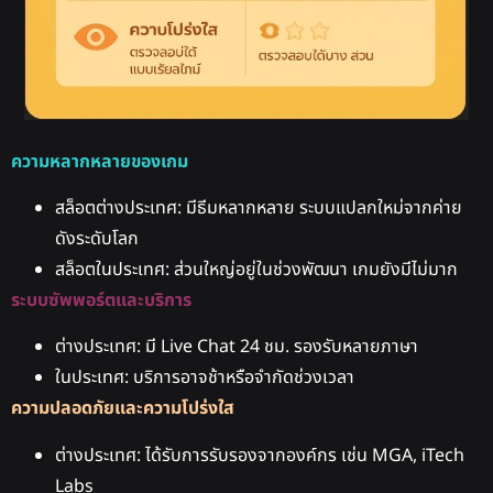
ความหลากหลายของเกม
สล็อตต่างประเทศ: มีธีมหลากหลาย ระบบแปลกใหม่จากค่าย
ดังระดับโลก
สล็อตในประเทศ: ส่วนใหญ่อยู่ในช่วงพัฒนา เกมยังมีไม่มาก
ระบบซัพพอร์ตและบริการ
ต่างประเทศ: มี Live Chat 24 ชม. รองรับหลายภาษา
ในประเทศ: บริการอาจช้าหรือจำกัดช่วงเวลา
ความปลอดภัยและความโปร่งใส
ต่างประเทศ: ได้รับการรับรองจากองค์กร เช่น MGA, iTech
Labs