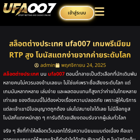
เข้าสู่ระบบ
สล็อตต่างประเทศ ufa007 เกมพรีเมียม
RTP สูง โบนัสแตกง่ายจากค่ายระดับโลก
admin
พฤศจิกายน 24, 2025
สล็อตต่างประเทศ
บน
ufa007
ตอนนี้กลายเป็นตัวเลือกที่นักเดิมพัน
หลายคนไม่ควรมองข้ามเลยนะ ไม่ใช่แค่เพราะชื่อเสียงระดับโลก แต่
เกมมันหลากหลาย เล่นง่าย และผลตอบแทนก็สูงกว่าค่ายในไทยหลาย
เท่าเลย ของดีแบบนี้ไม่ต้องห่วงเรื่องความปลอดภัย เพราะผู้ให้บริการ
แต่ละเจ้าเขามีใบอนุญาตถูกต้อง เล่นไปสบายใจได้เลย ไม่มีล็อกยูส
โบนัสก็แตกหนักสุด ๆ การันตีด้วยเสียงตอบรับจากผู้เล่นทั่วโลก
จริง ๆ สิ่งที่ทำให้สล็อตเว็บนอกได้รับความนิยมแบบต่อเนื่อง คือเขา
ออกแบบเกมมาให้สนุกแล้วก็ทำกำไรได้จริง ฟีเจอร์ล้ำ ๆ โบนัสจัดเต็ม