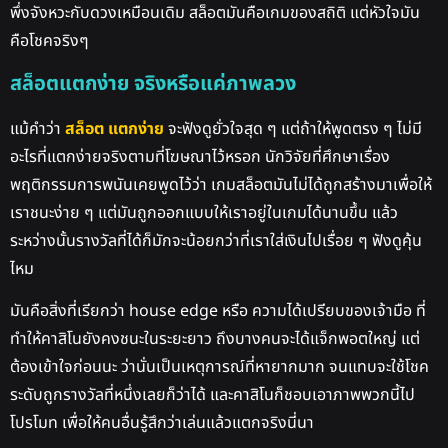
พึ่งจังหวะกับดวงเหมือนเดิม สล็อตมันคือเกมของสถิติ แต่หัวใจมัน
คือโชคจริงๆ
สล็อตแตกง่าย จริงหรือแค่ภาพลวง
แม้คำว่า
สล็อต แตกง่าย
จะฟังดูยั่วใจสุด ๆ แต่ถ้าให้พูดตรง ๆ ไม่มี
อะไรที่แตกง่ายจริงตามที่โฆษณาไว้หรอก นักวิจัยที่ศึกษาเรื่อง
พฤติกรรมการพนันเคยพูดไว้ว่า เกมสล็อตมันไม่ได้ถูกสร้างมาเพื่อให้
เราชนะง่าย ๆ แต่มันถูกออกแบบให้เราอยู่ในเกมได้นานขึ้น แล้ว
ระหว่างนั้นรางวัลที่ได้ก็มักจะน้อยกว่าที่เราใส่เงินไปเรื่อย ๆ ฟังดูคุ้น
ไหม
มันคือสิ่งที่เรียกว่า house edge หรือ ความได้เปรียบของเจ้ามือ ที่
ทำให้คาสิโนยังคงชนะในระยะยาว ถึงบางคนจะได้แจ็กพอตใหญ่ แต่
ต้องเข้าใจก่อนนะ ว่านั่นเป็นเหตุการณ์ที่หายากมาก จนแทบจะใช้โชค
ระดับถูกรางวัลที่หนึ่งเลยก็ว่าได้ และคาสิโนก็ชอบเอาภาพพวกนี้ไป
โปรโมท เพื่อให้คนอื่นรู้สึกว่าเล่นแล้วแตกจริงนี่นา