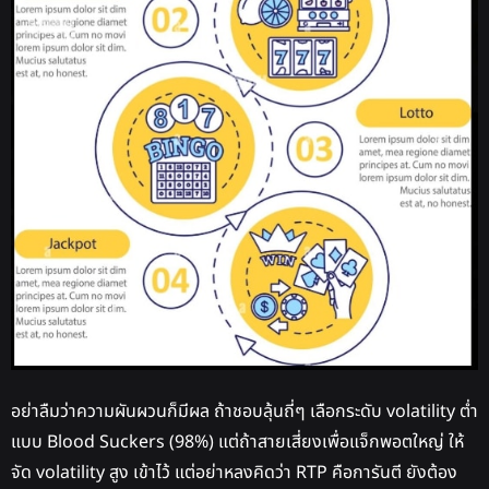
อย่าลืมว่าความผันผวนก็มีผล ถ้าชอบลุ้นถี่ๆ เลือกระดับ volatility ต่ำ
แบบ Blood Suckers (98%) แต่ถ้าสายเสี่ยงเพื่อแจ็กพอตใหญ่ ให้
จัด volatility สูง เข้าไว้ แต่อย่าหลงคิดว่า RTP คือการันตี ยังต้อง