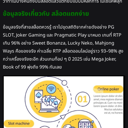
ว่าทำไมบางคนถึงปั่นสล็อตแล้วแตกยับแบบมีหลักการ ไม่ใช่แค่ฟลุ๊ก
ข้อมูลจริงเกี่ยวกับ สล็อตแตกง่าย
ข้อมูลจริงที่สายสล็อตควรรู้ เราไปขุดสถิติจากค่ายดังอย่าง PG
SLOT, Joker Gaming และ Pragmatic Play มาหมด เกมที่ RTP
เกิน 96% อย่าง Sweet Bonanza, Lucky Neko, Mahjong
Ways คือของจริง ค่าเฉลี่ย RTP สล็อตออนไลน์อยู่ราว 93–98% สูง
กว่าเครื่องจริงซะอีก ส่วนเกมท็อป ๆ ปี 2025 เช่น Mega Joker,
Book of 99 พุ่งถึง 99% กันเลย