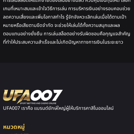
การเล่นสล็อตให้แตกง่ายต้องเล่นอย่างมีสติ ควบคุมเงินทุนให้ดี เลือก
เกมที่เหมาะสมและเข้าใจวิธีการเล่น การบริหารเงินอย่างรอบคอบช่วย
ลดความเสี่ยงและเพิ่มโอกาสกำไร รู้จักจังหวะเลิกเล่นเมื่อได้ตามเป้า
หมายหรือเสียตามขีดจำกัด จะช่วยให้เล่นได้ทั้งความสนุกและผล
ตอบแทนอย่างยั่งยืน การเล่นสล็อตอย่างรับผิดชอบคือกุญแจสำคัญ
ที่ทำให้ประสบความสำเร็จและไม่เกิดปัญหาทางการเงินในระยะยาว
UFA007 เราคือ แบรนด์ยักษ์ใหญ่ผู้ให้บริการคาสิโนออนไลน์
หมวดหมู่