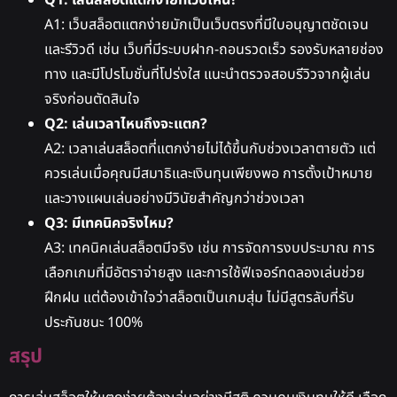
Q1: เล่นสล็อตแตกง่ายที่เว็บไหน?
A1: เว็บสล็อตแตกง่ายมักเป็นเว็บตรงที่มีใบอนุญาตชัดเจน
และรีวิวดี เช่น เว็บที่มีระบบฝาก-ถอนรวดเร็ว รองรับหลายช่อง
ทาง และมีโปรโมชั่นที่โปร่งใส แนะนำตรวจสอบรีวิวจากผู้เล่น
จริงก่อนตัดสินใจ
Q2: เล่นเวลาไหนถึงจะแตก?
A2: เวลาเล่นสล็อตที่แตกง่ายไม่ได้ขึ้นกับช่วงเวลาตายตัว แต่
ควรเล่นเมื่อคุณมีสมาธิและเงินทุนเพียงพอ การตั้งเป้าหมาย
และวางแผนเล่นอย่างมีวินัยสำคัญกว่าช่วงเวลา
Q3: มีเทคนิคจริงไหม?
A3: เทคนิคเล่นสล็อตมีจริง เช่น การจัดการงบประมาณ การ
เลือกเกมที่มีอัตราจ่ายสูง และการใช้ฟีเจอร์ทดลองเล่นช่วย
ฝึกฝน แต่ต้องเข้าใจว่าสล็อตเป็นเกมสุ่ม ไม่มีสูตรลับที่รับ
ประกันชนะ 100%
สรุป