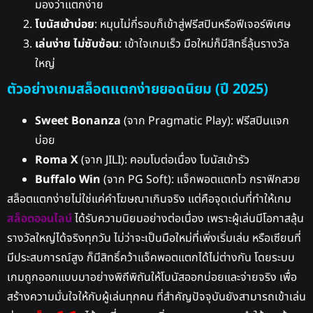
มองว่าแตกง่าย
โบนัสเข้าบ่อย
: หมุนไม่กี่รอบก็เข้าสู่ฟรีสปินหรือฟีเจอร์พิเศษ
เล่นง่าย ไม่ซับซ้อน
: เข้าใจเกมเร็ว มือใหม่ก็มีสิทธิ์ลุ้นรางวัล
ใหญ่
ตัวอย่างเกมสล็อตแตกง่ายยอดนิยม (ปี 2025)
Sweet Bonanza
(จาก Pragmatic Play): ฟรีสปินแจก
บ่อย
Roma X
(จาก JILI): คอมโบต่อเนื่อง โบนัสเข้ารัว
Buffalo Win
(จาก PG Soft): แจ็กพอตแตกไว กราฟิกสวย
สล็อตแตกง่ายไม่ใช่แค่คำโฆษณาเกินจริง แต่คือจุดเด่นที่ทำให้เกม
สล็อตออนไลน์
ได้รับความนิยมอย่างต่อเนื่อง เพราะผู้เล่นมีโอกาสลุ้น
รางวัลใหญ่ได้จริงทุกวัน ไม่ว่าจะเป็นมือใหม่ที่เพิ่งเริ่มเล่น หรือเซียนที่
มีประสบการณ์สูง ก็มีสิทธิ์คว้าแจ็คพอตแตกได้ไม่ต่างกัน โดยระบบ
เกมถูกออกแบบมาอย่างพิถีพิถันให้โบนัสออกบ่อยและจ่ายจริง เพื่อ
สร้างความมั่นใจให้กับผู้เล่นทุกคน ที่สำคัญปัจจุบันยังสามารถเข้าเล่น