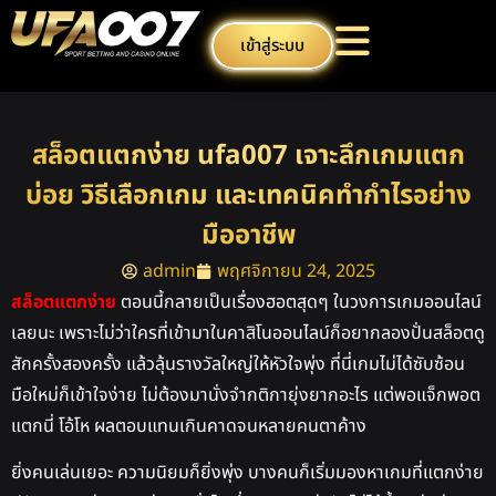
เข้าสู่ระบบ
สล็อตแตกง่าย ufa007 เจาะลึกเกมแตก
บ่อย วิธีเลือกเกม และเทคนิคทำกำไรอย่าง
มืออาชีพ
admin
พฤศจิกายน 24, 2025
สล็อตแตกง่าย
ตอนนี้กลายเป็นเรื่องฮอตสุดๆ ในวงการเกมออนไลน์
เลยนะ เพราะไม่ว่าใครที่เข้ามาในคาสิโนออนไลน์ก็อยากลองปั่นสล็อตดู
สักครั้งสองครั้ง แล้วลุ้นรางวัลใหญ่ให้หัวใจพุ่ง ที่นี่เกมไม่ได้ซับซ้อน
มือใหม่ก็เข้าใจง่าย ไม่ต้องมานั่งจำกติกายุ่งยากอะไร แต่พอแจ็กพอต
แตกนี่ โอ้โห ผลตอบแทนเกินคาดจนหลายคนตาค้าง
ยิ่งคนเล่นเยอะ ความนิยมก็ยิ่งพุ่ง บางคนก็เริ่มมองหาเกมที่แตกง่าย