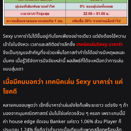
Sexy บาคาร่าไม่ได้ขึ้นอยู่กับโชคเพียงอย่างเดียว แต่ยังต้องใช้ความ
เข้าใจในจังหวะ เวลาและสถิติอย่างลึกซึ้ง
เทคนิคเล่นSexy บาคาร่า
จึงเป็นกุญแจสำคัญที่จะช่วยเพิ่มโอกาสทำกำไรได้อย่างมีเหตุผลและ
มั่นคง เมื่อรู้วิธีจัดการปัจจัยเหล่านี้ ผลลัพธ์ที่ได้จะเหนือกว่าการเล่น
แบบสุ่มเดา
เมื่อมีคนบอกว่า เทคนิคเล่น Sexy บาคาร่า แค่
โชคดี
หลายคนชอบพูดว่า เซ็กซี่บาคาร่าเล่นยังไงก็แพ้ระยะยาว แต่จริง ๆ ถ้า
มองจากมุมคณิตศาสตร์ มันไม่ใช่แค่ดวงล้วน ๆ หรอก เพราะเกมนี้มี
ค่า house edge ชัดเจน Banker แค่ราว 1.06% ส่วน Player ก็
ประมาณ 1.24% ซึ่งถือว่าต่ำมากเมื่อเทียบกับพวกสล็อตหรือรูเล็ต