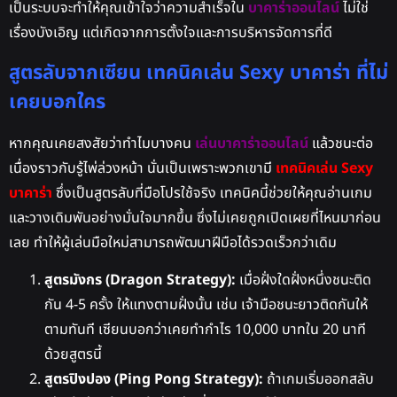
เป็นระบบจะทำให้คุณเข้าใจว่าความสำเร็จใน
บาคาร่าออนไลน์
ไม่ใช่
เรื่องบังเอิญ แต่เกิดจากการตั้งใจและการบริหารจัดการที่ดี
สูตรลับจากเซียน เทคนิคเล่น Sexy บาคาร่า ที่ไม่
เคยบอกใคร
หากคุณเคยสงสัยว่าทำไมบางคน
เล่นบาคาร่าออนไลน์
แล้วชนะต่อ
เนื่องราวกับรู้ไพ่ล่วงหน้า นั่นเป็นเพราะพวกเขามี
เทคนิคเล่น Sexy
บาคาร่า
ซึ่งเป็นสูตรลับที่มือโปรใช้จริง เทคนิคนี้ช่วยให้คุณอ่านเกม
และวางเดิมพันอย่างมั่นใจมากขึ้น ซึ่งไม่เคยถูกเปิดเผยที่ไหนมาก่อน
เลย ทำให้ผู้เล่นมือใหม่สามารถพัฒนาฝีมือได้รวดเร็วกว่าเดิม
สูตรมังกร (Dragon Strategy):
เมื่อฝั่งใดฝั่งหนึ่งชนะติด
กัน 4-5 ครั้ง ให้แทงตามฝั่งนั้น เช่น เจ้ามือชนะยาวติดกันให้
ตามทันที เซียนบอกว่าเคยทำกำไร 10,000 บาทใน 20 นาที
ด้วยสูตรนี้
สูตรปิงปอง (Ping Pong Strategy):
ถ้าเกมเริ่มออกสลับ