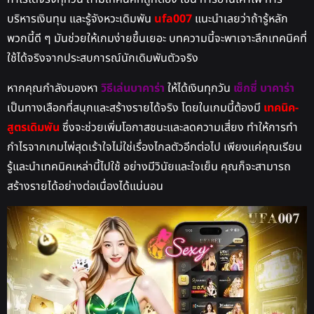
บริหารเงินทุน และรู้จังหวะเดิมพัน
ufa007
แนะนำเลยว่าถ้ารู้หลัก
พวกนี้ดี ๆ มันช่วยให้เกมง่ายขึ้นเยอะ บทความนี้จะพาเจาะลึกเทคนิคที่
ใช้ได้จริงจากประสบการณ์นักเดิมพันตัวจริง
หากคุณกำลังมองหา
วิธีเล่นบาคาร่า
ให้ได้เงินทุกวัน
เซ็กซี่ บาคาร่า
เป็นทางเลือกที่สนุกและสร้างรายได้จริง โดยในเกมนี้ต้องมี
เทคนิค-
สูตรเดิมพัน
ซึ่งจะช่วยเพิ่มโอกาสชนะและลดความเสี่ยง ทำให้การทำ
กำไรจากเกมไพ่สุดเร้าใจไม่ใช่เรื่องไกลตัวอีกต่อไป เพียงแค่คุณเรียน
รู้และนำเทคนิคเหล่านี้ไปใช้ อย่างมีวินัยและใจเย็น คุณก็จะสามารถ
สร้างรายได้อย่างต่อเนื่องได้แน่นอน