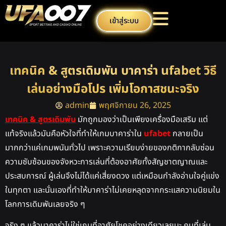
เข้าสู่ระบบ
เทคนิค & สูตรเดิมพัน บาคาร่า ufabet วิธี
เล่นอย่างมือโปร เพิ่มโอกาสชนะจริง
admin
พฤศจิกายน 26, 2025
เทคนิค & สูตรเดิมพัน
มักถูกมองว่าเป็นเพียงเครื่องมือเสริม แต่
แท้จริงแล้วมันคือหัวใจที่ทำให้เกมบาคาร่าใน
ufabet
กลายเป็น
มากกว่าแค่เกมพนันทั่วไป เพราะความเรียบง่ายของกติกากลับซ่อน
ความซับซ้อนของจังหวะการเล่นที่ต้องอาศัยทั้งสัญชาตญาณและ
ประสบการณ์ ผู้เล่นจึงไม่ได้แค่เสี่ยงดวง แต่เหมือนกำลังอ่านใจคู่แข่ง
ในทุกตา และนั่นเองที่ทำให้บาคาร่าไม่เคยหลุดจากกระแสความนิยมใน
โลกการเดิมพันเลยจริง ๆ
จริง ๆ แล้วบาคาร่าไม่ใช่เกมที่อาศัยโชคอย่างเดียวเลยนะ คนที่เล่น