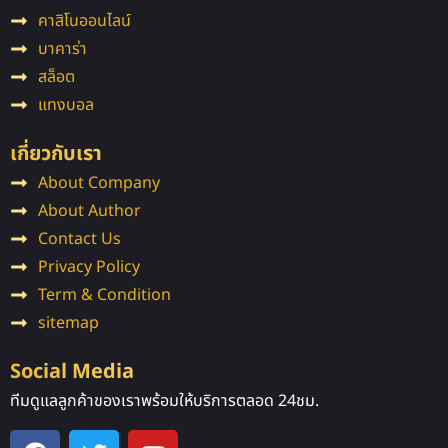
คาสิโนออนไลน์
บาคาร่า
สล็อต
แทงบอล
เกี่ยวกับเรา
About Company
About Author
Contact Us
Privacy Policy
Term & Condition
sitemap
Social Media
ทีมดูแลลูกค้าของเราพร้อมให้บริการตลอด 24ชม.