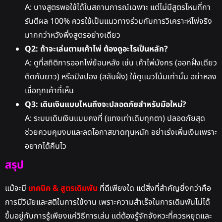
A: บางสูตรพอใช้ได้ในสถานการณ์เฉพาะ แต่ไม่มีสูตรไหนที่กา
รันตีผล 100% ควรใช้เป็นแนวทางร่วมกับการวิเคราะห์ไพ่จริง
มากกว่าหวังพึ่งสูตรอย่างเดียว
Q2: ถ้าจะเล่นตามเค้าไพ่ ต้องดูอะไรเป็นหลัก?
A: ดูที่สถิติการออกไพ่ย้อนหลัง เช่น เค้าไพ่มังกร (ออกฝั่งเดียว
ติดกันยาว) หรือปิงปอง (สลับฝั่ง) ใช้ดูแนวโน้มเท่านั้น อย่าหลง
เชื่อทุกเค้าที่เห็น
Q3: เดินเงินแบบไหนถึงจะปลอดภัยสำหรับมือใหม่?
A: ระบบเดินเงินแบบคงที่ (แทงเท่าเดิมทุกตา) ปลอดภัยสุด
ช่วยควบคุมงบและลดโอกาสขาดทุนหนัก อย่าเร่งเพิ่มเงินเพราะ
อยากได้คืนไว
สรุป
แม้จะมี
เทคนิค & สูตรเดิมพัน
ที่ดีเพียงใด แต่สิ่งที่สำคัญยิ่งกว่าคือ
การมีวินัยและสติในการใช้งาน เพราะความสำเร็จในการเดิมพันไม่ได้
ขึ้นอยู่กับการรู้เพียงแค่วิธีการเล่น แต่ต้องรู้จักจังหวะที่ควรหยุดและ