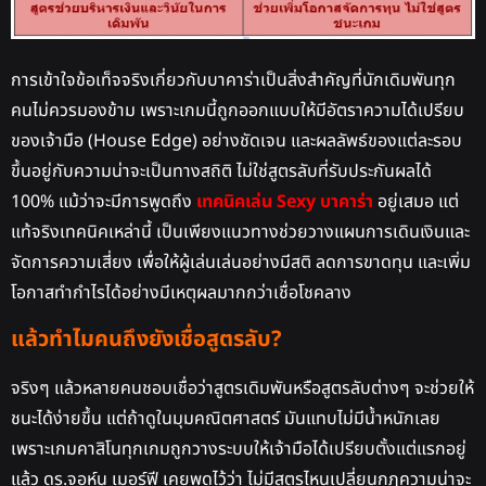
การเข้าใจข้อเท็จจริงเกี่ยวกับบาคาร่าเป็นสิ่งสำคัญที่นักเดิมพันทุก
คนไม่ควรมองข้าม เพราะเกมนี้ถูกออกแบบให้มีอัตราความได้เปรียบ
ของเจ้ามือ (House Edge) อย่างชัดเจน และผลลัพธ์ของแต่ละรอบ
ขึ้นอยู่กับความน่าจะเป็นทางสถิติ ไม่ใช่สูตรลับที่รับประกันผลได้
100% แม้ว่าจะมีการพูดถึง
เทคนิคเล่น Sexy บาคาร่า
อยู่เสมอ แต่
แท้จริงเทคนิคเหล่านี้ เป็นเพียงแนวทางช่วยวางแผนการเดินเงินและ
จัดการความเสี่ยง เพื่อให้ผู้เล่นเล่นอย่างมีสติ ลดการขาดทุน และเพิ่ม
โอกาสทำกำไรได้อย่างมีเหตุผลมากกว่าเชื่อโชคลาง
แล้วทำไมคนถึงยังเชื่อสูตรลับ?
จริงๆ แล้วหลายคนชอบเชื่อว่าสูตรเดิมพันหรือสูตรลับต่างๆ จะช่วยให้
ชนะได้ง่ายขึ้น แต่ถ้าดูในมุมคณิตศาสตร์ มันแทบไม่มีน้ำหนักเลย
เพราะเกมคาสิโนทุกเกมถูกวางระบบให้เจ้ามือได้เปรียบตั้งแต่แรกอยู่
แล้ว ดร.จอห์น เมอร์ฟี เคยพูดไว้ว่า ไม่มีสูตรไหนเปลี่ยนกฎความน่าจะ