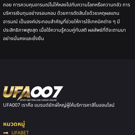
ถอย การควบคุมอารมณ์ไม่ให้หลงไปกับความโลภหรือความกลัว การ
บริหารเงินทุนอย่างรอบคอบ ด้วยการตัดสินใจด้วยเหตุผลแทน
อารมณ์ เป็นองค์ประกอบสำคัญที่ช่วยให้การใช้เทคนิคต่าง ๆ มี
ประสิทธิภาพสูงสุด เมื่อใช้ความรู้ควบคู่กับสติ ผลลัพธ์ที่ดีจะตามมา
อย่างมั่นคงและยั่งยืน
UFA007 เราคือ แบรนด์ยักษ์ใหญ่ผู้ให้บริการคาสิโนออนไลน์
หมวดหมู่
UFABET