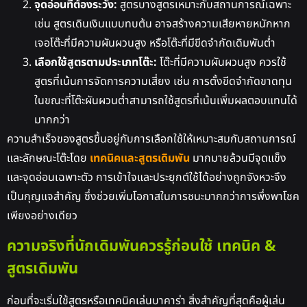
จุดอ่อนที่ต้องระวัง:
สูตรบางสูตรเหมาะกับสถานการณ์เฉพาะ
เช่น สูตรเดินเงินแบบทบต้น อาจสร้างความเสียหายหนักหาก
เจอโต๊ะที่มีความผันผวนสูง หรือโต๊ะที่มีขีดจำกัดเดิมพันต่ำ
เลือกใช้สูตรตามประเภทโต๊ะ:
โต๊ะที่มีความผันผวนสูง ควรใช้
สูตรที่เน้นการจัดการความเสี่ยง เช่น การตั้งขีดจำกัดขาดทุน
ในขณะที่โต๊ะผันผวนต่ำสามารถใช้สูตรที่เน้นเพิ่มผลตอบแทนได้
มากกว่า
ความสำเร็จของสูตรขึ้นอยู่กับการเลือกใช้ให้เหมาะสมกับสถานการณ์
และลักษณะโต๊ะโดย
เทคนิคและสูตรเดิมพัน
มากมายล้วนมีจุดแข็ง
และจุดอ่อนเฉพาะตัว การเข้าใจและประยุกต์ใช้ได้อย่างถูกจังหวะจึง
เป็นกุญแจสำคัญ ซึ่งช่วยเพิ่มโอกาสในการชนะมากกว่าการพึ่งพาโชค
เพียงอย่างเดียว
ความจริงที่นักเดิมพันควรรู้ก่อนใช้ เทคนิค &
สูตรเดิมพัน
ก่อนที่จะเริ่มใช้สูตรหรือเทคนิคเล่นบาคาร่า สิ่งสำคัญที่สุดคือผู้เล่น