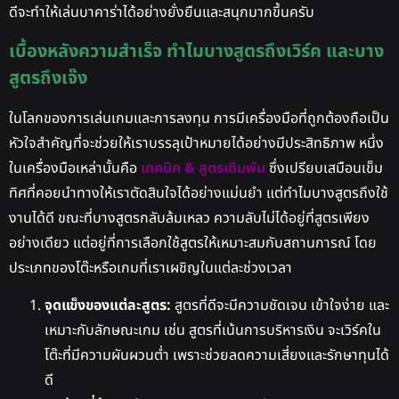
ดีจะทำให้เล่นบาคาร่าได้อย่างยั่งยืนและสนุกมากขึ้นครับ
เบื้องหลังความสำเร็จ ทำไมบางสูตรถึงเวิร์ค และบาง
สูตรถึงเจ๊ง
ในโลกของการเล่นเกมและการลงทุน การมีเครื่องมือที่ถูกต้องถือเป็น
หัวใจสำคัญที่จะช่วยให้เราบรรลุเป้าหมายได้อย่างมีประสิทธิภาพ หนึ่ง
ในเครื่องมือเหล่านั้นคือ
เทคนิค & สูตรเดิมพัน
ซึ่งเปรียบเสมือนเข็ม
ทิศที่คอยนำทางให้เราตัดสินใจได้อย่างแม่นยำ แต่ทำไมบางสูตรถึงใช้
งานได้ดี ขณะที่บางสูตรกลับล้มเหลว ความลับไม่ได้อยู่ที่สูตรเพียง
อย่างเดียว แต่อยู่ที่การเลือกใช้สูตรให้เหมาะสมกับสถานการณ์ โดย
ประเภทของโต๊ะหรือเกมที่เราเผชิญในแต่ละช่วงเวลา
จุดแข็งของแต่ละสูตร:
สูตรที่ดีจะมีความชัดเจน เข้าใจง่าย และ
เหมาะกับลักษณะเกม เช่น สูตรที่เน้นการบริหารเงิน จะเวิร์คใน
โต๊ะที่มีความผันผวนต่ำ เพราะช่วยลดความเสี่ยงและรักษาทุนได้
ดี