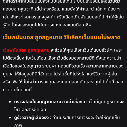
ตลาดราคาที่เปลี่ยนแปลงแบบเรียลไทม์ ระบบนี้เหมือนมีโค้ชส่วนตัว
คอยบอกคุณว่าทีมนี้น่าลงหรือไม่ แถมยังให้คำแนะนำเล็ก ๆ น้อย ๆ
เช่น จังหวะไหนควรแทงสูง-ต่ำ หรือเลือกเดิมพันแบบสเต็ป ทำให้ผู้เล่น
รู้สึกมั่นใจและสนุกไปกับการแทงบอลแบบมืออาชีพ
เว็บพนันบอล ถูกกฎหมาย วิธีเลือกเว็บแบบไม่พลาด
เว็บพนันบอล ถูกกฎหมาย
จะช่วยให้คุณเลือกเว็บได้แบบชัวร์ ๆ เพราะ
ไม่ต้องเสี่ยงกับเว็บเถื่อน เลือกเว็บต้องมองหลายมิติ ตั้งแต่ความน่า
เชื่อถือของใบอนุญาต ระบบฝาก‑ถอนที่รวดเร็ว ความหลากหลายของ
คู่บอล ให้ข้อมูลสถิติที่ชัดเจน โปรโมชั่นที่โปร่งใส และรีวิวจากผู้เล่น
จริง เพื่อให้มั่นใจว่าการลงทุนของคุณปลอดภัยและสนุกได้เต็มที่ ลอง
ทำตามขั้นตอนนี้
ตรวจสอบใบอนุญาตและความน่าเชื่อถือ :
เว็บที่ถูกกฎหมายจะ
โชว์เอกสารชัดเจน
ดูรีวิวจากผู้เล่นจริง :
อ่านประสบการณ์จริงจะช่วยให้คุณเห็น
ภาพ