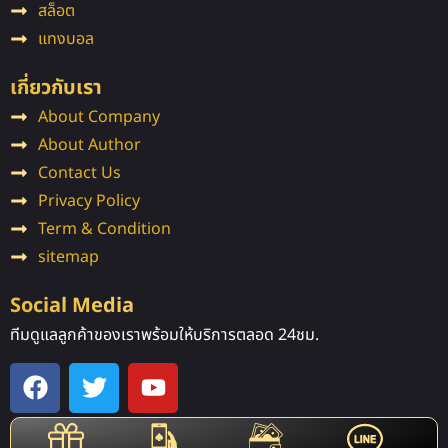
สล็อต
แทงบอล
เกี่ยวกับเรา
About Company
About Author
Contact Us
Privacy Policy
Term & Condition
sitemap
Social Media
ทีมดูแลลูกค้าของเราพร้อมให้บริการตลอด 24ชม.