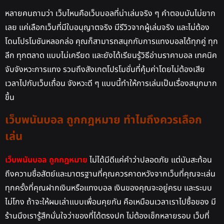
หลายคนถามว่า เว็บไหนคือเว็บบอลที่น่าเล่นจริง ๆ คำตอบมันไม่ยาก
เลย แค่เลือกเว็บที่มีใบอนุญาตจริง มีรีวิวจากผู้เล่นจริง และไม่ต้อง
โดนโปรโมชันหลอกล่อ คุณก็สามารถสนุกกับการแทงบอลได้ทุกคู่ ทุก
ลีก ทุกตลาด แบบไม่เครียด และยังได้เรียนรู้วิธีอ่านราคาบอล เทคนิค
จับจังหวะการแทง รวมถึงสังเกตโปรโมชั่นที่คุ้มค่าโดยไม่ต้องเสีย
เวลาไปกับเว็บเถื่อน จังหวะดี ๆ แบบนี้ทำให้การเล่นเป็นเรื่องสนุกมาก
ขึ้น
เว็บพนันบอล ถูกกฎหมาย ทำไมถึงควรเลือก
เล่น
เว็บพนันบอล ถูกกฎหมาย
ไม่ได้มีดีแค่คำว่าปลอดภัย แต่มันสะท้อน
ถึงความซื่อสัตย์และมาตรฐานที่คุณควรคาดหวังจากเว็บที่คุณจะเล่น
ทุกครั้งที่คุณฝากเงินหรือแทงบอล เงินของคุณจะอยู่ครบ และระบบ
ไม่โกง ถ้าจะให้ผมเล่าแบบเพื่อนคุยกัน คือเหมือนเวลาเราไปซื้อของ มี
ร้านนึงเรารู้สึกมั่นใจว่าของที่ได้ตรงปก ไม่ต้องเช็กหลายรอบ เว็บที่