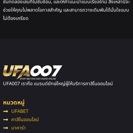
ชั่นทดลองเล่นที่ไม่ซับซ้อน, และให้คำแนะนำแบบเรียลไทม์ สิ่งเหล่านี้จะ
ช่วยให้คุณไม่พลาดโอกาสสำคัญ และสามารถวางเดิมพันได้มั่นใจแบบ
ไม่ต้องเครียด
UFA007 เราคือ แบรนด์ยักษ์ใหญ่ผู้ให้บริการคาสิโนออนไลน์
หมวดหมู่
UFABET
คาสิโนออนไลน์
บาคาร่า