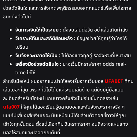
ช่วยตัดสินใจ และการสังเกตพฤติกรรมบอลทุกแมตช์เพื่อเพิ่มโอกาส
ชนะ ดังต่อไปนี้
จัดการเงินให้เป็นระบบ :
ตั้งงบเล่นต่อวัน อย่าเล่นเกินกำลัง
วิเคราะห์ทีมและสถิติย้อนหลัง :
ข้อมูลช่วยให้คุณรู้ว่าใครได้
เปรียบ
จับจังหวะตลาดให้เป็น :
ไม่ต้องแทงทุกคู่ รอจังหวะที่เหมาะสม
เครื่องมือช่วยตัดสินใจ :
บางเว็บมีกราฟราคา odds real-
time ให้ใช้
สำหรับมือใหม่ ผมอยากแนะนำให้ลองเริ่มจากเว็บบอล
UFABET
ที่คน
เล่นเยอะที่สุด เพราะที่นี่ไม่ได้มีแค่ระบบเล่นง่าย แต่ยังมีคู่มือแบบ
ละเอียดสำหรับมือใหม่ แถมบางครั้งยังมีโปรโมชั่นทดลองเล่น
ufa007
ให้คุณได้ลองเรียนรู้ตลาดบอลและจับจังหวะราคาจริง ๆ
แบบไม่เสี่ยงเสียเงินเยอะ มันเหมือนมีโค้ชส่วนตัวคอยชี้ทางให้คุณ
เข้าใจทุกขั้นตอน ตั้งแต่เลือกทีม วิเคราะห์ราคา จนถึงวางแผนแทง
บอลให้สนุกและปลอดภัยเต็มที่