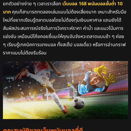
ยกตัวอย่างง่าย ๆ เวลาเราเลือก
เว็บบอล 168 พนันบอลขั้นต่ำ 10
บาท
คุณก็สามารถทดลองเล่นแบบไม่ต้องเสี่ยงมาก เหมาะสำหรับมือ
ใหม่ที่อยากเรียนรู้ตลาดบอลโดยไม่ต้องทุ่มเงินมหาศาล แถมยังได้
สัมผัสประสบการณ์จริงในการวิเคราะห์ราคา ค่าน้ำ และแนวโน้มการ
แข่งขัน เหมือนมีโค้ชคอยชี้แนะให้คุณจับจังหวะตลาดแบบช้า ๆ ค่อย
ๆ เรียนรู้เทคนิคการแทงบอล ทั้งสเต็ป บอลเดี่ยว หรือการอ่านกราฟ
ราคาแบบไม่ต้องรีบร้อน
คุณสมบัติของเว็บพนันบอลที่ดี