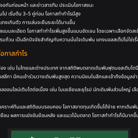
เจอกันก่อนหน้า และข่าวสารทีม ประเมินโอกาสชนะ
ไป เริ่มต้น 3–5 คู่ก่อน โอกาสทำกำไรมีสูง
ทงเกินตัว การเล่นจะยืนระยะได้นานขึ้น
แบบละเอียด โอกาสทำกำไรเพิ่มสูงขึ้นแบบชัดเจน โดยเฉพาะเลือกจัดสเต็ป
ถ้วน เป็นอีกปัจจัยสำคัญกับความมั่นใจเดิมพัน แทงบอลสเต็ปไม่ใช่เรื่
ะโอกาสกำไร
เนื่อง เช่น ในไทยและต่างประเทศ จากสถิติพบตลาดเดิมพันฟุตบอลเติบโตปี
ดสลีกา มีคนเข้าร่วมวางเดิมพันสูงสุด ความนิยมในลีกและเข้าถึงข้อมูลข่
ลออนไลน์เติบโตต่อเนื่อง เช่น ในเอเชียและยุโรป นักเดิมพันส่วนใหญ่
ม่วิเคราะห์ทีมและสถิติแบบรอบคอบ โอกาสขาดทุนเกิดขึ้นได้ง่าย หากเดิม
ย้า-เยือน ผลการแข่งขันย้อนหลัง และแนวโน้มตลาด โอกาสทำกำไรก็มีมากขึ้