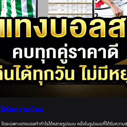
ด้รับความนิยม
เต้น โดยเฉพาะแทงบอลทำกำไรได้หลายรูปแบบ หนึ่งในรูปแบบที่ได้รับความ