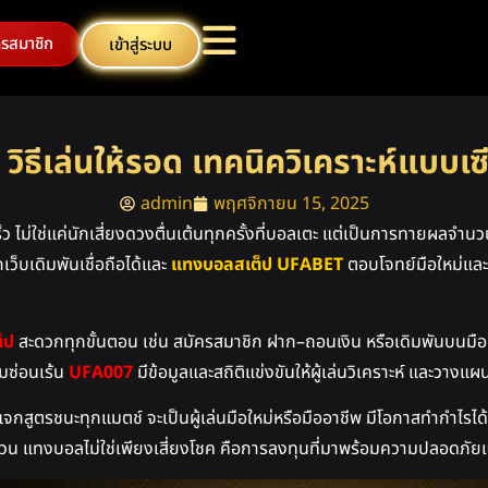
ครสมาชิก
เข้าสู่ระบบ
ธีเล่นให้รอด เทคนิควิเคราะห์แบบเซี
admin
พฤศจิกายน 15, 2025
เร็ว ไม่ใช่แค่นักเสี่ยงดวงตื่นเต้นทุกครั้งที่บอลเตะ แต่เป็นการทายผลจ
เว็บเดิมพันเชื่อถือได้และ
แทงบอลสเต็ป UFABET
ตอบโจทย์มือใหม่และ
็ป
สะดวกทุกขั้นตอน เช่น สมัครสมาชิก ฝาก–ถอนเงิน หรือเดิมพันบนมือถื
ยมซ่อนเร้น
UFA007
มีข้อมูลและสถิติแข่งขันให้ผู้เล่นวิเคราะห์ และวางแผ
จกสูตรชนะทุกแมตช์ จะเป็นผู้เล่นมือใหม่หรือมืออาชีพ มีโอกาสทำกำไรได
้วน แทงบอลไม่ใช่เพียงเสี่ยงโชค คือการลงทุนที่มาพร้อมความปลอดภัยแล