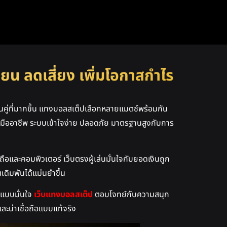
ยน ลดเสี่ยง เพิ่มโอกาสกำไร
ำนวนคู่ที่มากขึ้น แทงบอลสเต็ปเลือกหลายแมตช์พร้อมกัน
มืออาชีพ ระบบเข้าใจง่าย ปลอดภัย มาตรฐานสูงกับการ
อและคอมพิวเตอร์ เว็บตรงผู้เล่นมั่นใจกับยอดเงินถูก
นเดิมพันได้แม่นยำขึ้น
้แบบมั่นใจ
เว็บแทงบอลสเต็ป
ตอบโจทย์กับความสนุก
ะน่าเชื่อถือแบบแท้จริง