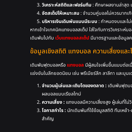
วิเคราะห์สถิติและฟอร์มทีม
: ศึกษาผลงานล่าสุด 
จัดสเต็ปให้เหมาะสม
: จำนวนคู่บอลไม่ควรมากเกิน
บริหารเงินเดิมพันแบบมีระบบ
: กำหนดงบและไม่แ
หากเข้าใจเทคนิคแทงบอลสเต็ป ใส่ใจกับการวิเคราะห์บอล
เดิมพันไปกับ
เว็บแทงบอลสเต็ป
มีมาตรฐานและข้อมูลครบ
ข้อมูลเชิงสถิติ แทงบอล ความเสี่ยงแล
เดิมพันฟุตบอลหรือ
แทงบอล
มีผู้สนใจเพิ่มขึ้นแบบต่อ
แข่งขันในลีกยอดนิยม เช่น พรีเมียร์ลีก ลาลีกา และบุนเ
จำนวนผู้เล่นและเติบโตของตลาด :
เดิมพันฟุตบอ
ผลบอลแบบเรียลไทม์
ความเสี่ยง :
แทงบอลมีความเสี่ยงสูง ผู้เล่นที่ไ
โอกาสกำไร :
นักเดิมพันที่ใช้ข้อมูลสถิติ ทีมเห
สำคัญ