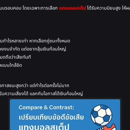
รณาแบบรอบคอบ โดยเฉพาะการเลือก
แทงบอลสเต็ป
ได้รับความนิยมสูง ให้ผ
ูณกำไรหลายเท่า หากเลือกคู่ชนะทั้งหมด
้วยงบจำกัด แต่อยากลุ้นเงินก้อนใหญ่
มดถือว่าเสียทันที
ูลแบบใกล้ชิด
กาสชนะสูงกว่า แต่กำไรต่อครั้งไม่มาก
บความเสี่ยงได้ แลกกับโอกาสได้เงินก้อนใหญ่