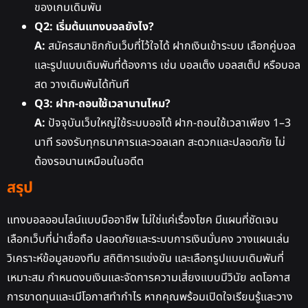
ของเกมเดิมพัน
Q2: เริ่มต้นแทงบอลยังไง?
A:
สมัครสมาชิกกับเว็บที่ไว้ใจได้ ฝากเงินเข้าระบบ เลือกคู่บอล
และรูปแบบเดิมพันที่ต้องการ เช่น บอลเต็ง บอลสเต็ป หรือบอล
สด วางเดิมพันได้ทันที
Q3: ฝาก-ถอนใช้เวลานานไหม?
A:
ปัจจุบันเว็บใหญ่ใช้ระบบออโต้ ฝาก-ถอนใช้เวลาเพียง 1–3
นาที รองรับทุกธนาคารและวอลเลท สะดวกและปลอดภัย ไม่
ต้องรอนานเหมือนในอดีต
สรุป
แทงบอลออนไลน์แบบมืออาชีพ ไม่ใช่แค่เรื่องโชค มีแผนที่ชัดเจน
เลือกเว็บที่น่าเชื่อถือ ปลอดภัยและระบบการเงินมั่นคง วางแผนเล่น
วิเคราะห์ข้อมูลของทีม สถิติการแข่งขัน และเลือกรูปแบบเดิมพันที่
เหมาะสม กำหนดงบเงินและจัดการความเสี่ยงแบบมีวินัย ลดโอกาส
การขาดทุนและเมีโอกาสทำกำไร หากคุณพร้อมเปิดใจเรียนรู้และวาง