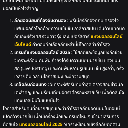
นักเดิมพันที่อยากตามทันกระแส รู้จักลีกยอดนิยมและเทคนิคแทง
บอลเป็นหัวใจสำคัญ
ลีกยอดนิยมที่ต้องจับตามอง
: พรีเมียร์ลีกอังกฤษ ครองใจ
แฟนบอลทั่วโลกด้วยความเข้มข้น ลาลีกาสเปน เด่นด้านเทคนิค
ลีกเอิงฝรั่งเศส รวมดาวรุ่งและซูเปอร์สตาร์
แทงบอลออนไลน์
เว็บไหนดี
คำตอบคือเลือกลีกเหล่านี้มีโอกาสทำกำไรสูง
เทรนด์แทงบอลออนไลน์ 2025
: ใช้สถิติและข้อมูลเชิงลึกช่วย
วิเคราะห์ก่อนเดิมพัน กำลังได้รับความนิยมมากขึ้น แทงแบบ
สด (Live Betting) และเดิมพันหลายรูปแบบ เช่น สูง/ต่ำ, ครึ่ง
เวลา/เต็มเวลา มีโอกาสชนะและมีความสนุก
เคล็ดลับก่อนแทง
: วิเคราะห์ฟอร์มทีมล่าสุด ตรวจสอบข่าวนัก
เตะสำคัญ และเปรียบเทียบอัตราต่อรองหลายเว็บ เพื่อตัดสินใจ
แทงบอลเป็นไปแบบมั่นใจ
โอกาสสำหรับคนที่อยากสนุก และทำกำไรจากลีกยอดนิยมในตอนนี้
เปิดกว้างมากขึ้น เมื่อมีเครื่องมือและเทรนด์ใหม่ ๆ เข้ามาเสริมการ
ตัดสินใจ
แทงบอลออนไลน์ 2025
วิเคราะห์ข้อมูลเชิงลึกกับติดตาม