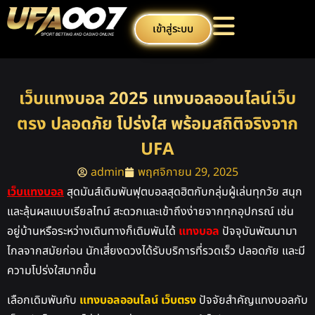
เข้าสู่ระบบ
เว็บแทงบอล 2025 แทงบอลออนไลน์เว็บ
ตรง ปลอดภัย โปร่งใส พร้อมสถิติจริงจาก
UFA
admin
พฤศจิกายน 29, 2025
เว็บแทงบอล
สุดมันส์เดิมพันฟุตบอลสุดฮิตกับกลุ่มผู้เล่นทุกวัย สนุก
และลุ้นผลแบบเรียลไทม์ สะดวกและเข้าถึงง่ายจากทุกอุปกรณ์ เช่น
อยู่บ้านหรือระหว่างเดินทางก็เดิมพันได้
แทงบอล
ปัจจุบันพัฒนามา
ไกลจากสมัยก่อน นักเสี่ยงดวงได้รับบริการที่รวดเร็ว ปลอดภัย และมี
ความโปร่งใสมากขึ้น
เลือกเดิมพันกับ
แทงบอลออนไลน์ เว็บตรง
ปัจจัยสำคัญแทงบอลกับ