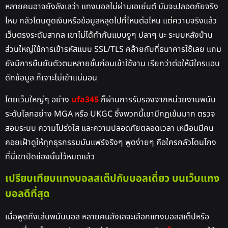
หลายคนอาจยังลังเลว่า แทงบอลไม่ผ่านเอเย่นต์ มันจะปลอดภัยจริง
ไหม กลัวโดนดูดเงินหรือข้อมูลหลุดไปที่ไหนต่อไหน แต่ความจริงแล้ว
เว็บตรงระดับสากล เขาไม่ได้ทำกันแบบงูๆ ปลาๆ นะ ระบบหลังบ้าน
ส่วนใหญ่ใช้การเข้ารหัสแบบ SSL/TLS คล้ายกับที่ธนาคารใช้เลย แถม
ยังมีการยืนยันตัวตนหลายชั้นก่อนเข้าใช้งาน เรียกว่าต่อให้มีใครแอบ
ดักข้อมูล ก็เจาะไม่เข้าแน่นอน
โดยเว็บใหญ่ๆ อย่าง
ufa345
ก็ผ่านการรับรองจากหน่วยงานพนัน
ระดับโลกอย่าง MGA หรือ UKGC ซึ่งพวกนี้เขามีกฎเข้มมาก ตรวจ
สอบระบบ ความโปร่งใส และความปลอดภัยตลอดเวลา เหมือนมีคน
คอยเฝ้าดูให้ทุกธุรกรรมมันแฟร์จริงๆ พูดง่ายๆ คือใครกลัวโดนโกง
ที่นี่เขาปิดช่องนั้นไว้หมดแล้ว
เปรียบเทียบแทงบอลสเต็ปกับบอลเดี่ยว บนเว็บแทง
บอลดีที่สุด
เมื่อพูดถึงเล่นพนันบอล หลายคนลังเลจะเลือกแทงบอลสเต็ปหรือ