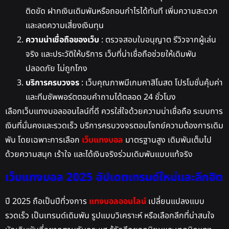
ติดขัด ฝากเงินเดิมพันหรือถอนกำไรได้ทันที เพิ่มความสะดวก
และลดความเสี่ยงเงินทุน
ความน่าเชื่อถือของเว็บ
: ตรวจสอบใบอนุญาต รีวิวจากผู้เล่น
จริง และประวัติให้บริการ เว็บที่น่าเชื่อถือช่วยให้เดิมพัน
ปลอดภัย ไม่ถูกโกง
บริการครบวงจร
: เว็บคุณภาพมีเกมคาสิโนสด โปรโมชั่นคุ้มค่า
และทีมซัพพอร์ตตอบคำถามได้ตลอด 24 ชั่วโมง
เลือกเว็บแทงบอลออนไลน์ที่ดี ควรใส่ใจด้วยความน่าเชื่อถือ ระบบการ
เงินที่มั่นคงและรวดเร็ว บริการครบวงจรตอบโจทย์ความต้องการเดิม
พัน โดยเฉพาะการเลือก
เว็บแทงบอล
มาตรฐานสูง เดิมพันเต็มไป
ด้วยความสนุก เร้าใจ และได้เงินจริงร่วมเดิมพันแบบแท้จริง
เว็บแทงบอล 2025 อัปเดตเทรนด์ใหม่และลีกฮิต
ปี 2025 ถือเป็นปีที่วงการ
แทงบอลออนไลน์
เปลี่ยนแปลงแบบ
รวดเร็ว เป็นเทรนด์เดิมพัน รูปแบบวิเคราะห์ หรือเลือกลีกที่น่าสนใจ