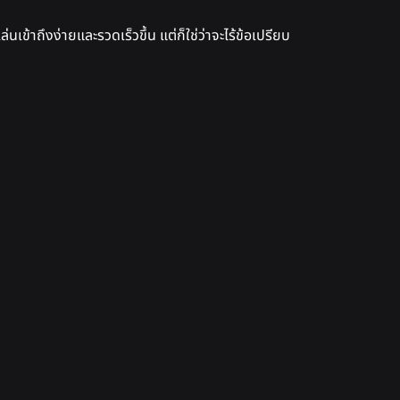
้าถึงง่ายและรวดเร็วขึ้น แต่ก็ใช่ว่าจะไร้ข้อเปรียบ