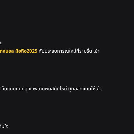
คย
ทงบอล มือถือ2025
กับประสบการณ์ใหม่ที่ราบรื่น เข้า
นเว็บแบบเดิม ๆ แอพเดิมพันสมัยใหม่ ถูกออกแบบให้เข้า
ทันใจ