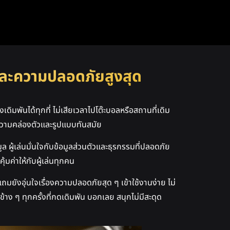
และความปลอดภัยสูงสุด
มพันได้ทุกที่ ไม่เสียเวลาไปโต๊ะบอลหรือสถานที่เดิม
ารความคล่องตัวและรูปแบบทันสมัย
ูล ผู้เล่นมั่นใจกับข้อมูลส่วนตัวและธุรกรรมที่ปลอดภัย
มค่าให้กับผู้เล่นทุกคน
แถมยังอุ่นใจเรื่องความปลอดภัยสุด ๆ เข้าใช้งานง่าย ไม่
้าง ๆ ทุกครั้งที่กดเดิมพัน บอกเลย สนุกไม่มีสะดุด