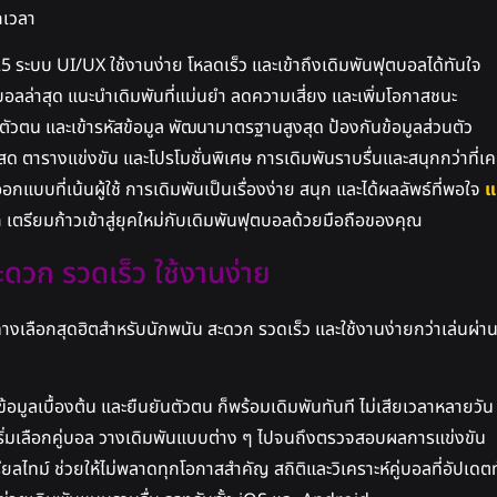
กเวลา
ระบบ UI/UX ใช้งานง่าย โหลดเร็ว และเข้าถึงเดิมพันฟุตบอลได้ทันใจ
อลล่าสุด แนะนำเดิมพันที่แม่นยำ ลดความเสี่ยง และเพิ่มโอกาสชนะ
ัวตน และเข้ารหัสข้อมูล พัฒนามาตรฐานสูงสุด ป้องกันข้อมูลส่วนตัว
ด ตารางแข่งขัน และโปรโมชั่นพิเศษ การเดิมพันราบรื่นและสนุกกว่าที่เ
ที่เน้นผู้ใช้ การเดิมพันเป็นเรื่องง่าย สนุก และได้ผลลัพธ์ที่พอใจ
แ
 เตรียมก้าวเข้าสู่ยุคใหม่กับเดิมพันฟุตบอลด้วยมือถือของคุณ
วก รวดเร็ว ใช้งานง่าย
างเลือกสุดฮิตสำหรับนักพนัน สะดวก รวดเร็ว และใช้งานง่ายกว่าเล่นผ่า
มูลเบื้องต้น และยืนยันตัวตน ก็พร้อมเดิมพันทันที ไม่เสียเวลาหลายวัน
แต่เริ่มเลือกคู่บอล วางเดิมพันแบบต่าง ๆ ไปจนถึงตรวจสอบผลการแข่งขัน
ยลไทม์ ช่วยให้ไม่พลาดทุกโอกาสสำคัญ สถิติและวิเคราะห์คู่บอลที่อัปเดต