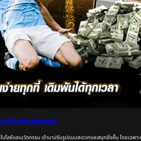
หม่เดิมพันฟุตบอล
คโนโลยีและนวัตกรรม เข้ามาปรับรูปแบบสะดวกและสนุกยิ่งขึ้น โดยเฉพา