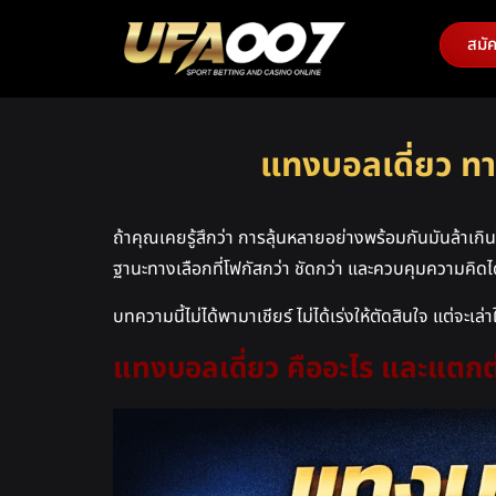
สมั
แทงบอลเดี่ยว ท
ถ้าคุณเคยรู้สึกว่า การลุ้นหลายอย่างพร้อมกันมันล้าเก
ฐานะทางเลือกที่โฟกัสกว่า ชัดกว่า และควบคุมความคิดได
บทความนี้ไม่ได้พามาเชียร์ ไม่ได้เร่งให้ตัดสินใจ แต่จะเ
แทงบอลเดี่ยว คืออะไร และแตกต