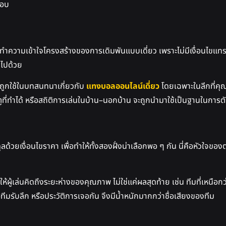
ชอบ
ใช้ทำความเข้าใจโครงสร้างของการเดิมพันแบบเดี่ยว เพราะไม่มีเงื่อนไขแทรก
ไปด้วย
ถูกใช้ในบทสนทนาเกี่ยวกับ
แทงบอลออนไลน์เดี่ยว
โดยเฉพาะในลีกที่คุ
ูที่ทำได้ หรือสถิติการเล่นในบ้าน–นอกบ้าน จะถูกนำมาใช้เป็นฐานในการตั
้วยเงื่อนไขราคา เพื่อทำให้ทั้งสองฝั่งน่าเลือกพอ ๆ กัน นี่คือหัวใจขอ
ให้ผู้เล่นคิดถึงระยะห่างของคุณภาพ ไม่ใช่แค่ผลสุดท้าย เช่น ทีมที่เหนือก
อทีมรับลึก หรือประวัติการเจอกัน จึงมีน้ำหนักมากกว่าชื่อเสียงของทีม