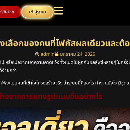
ครสมาชิก
เข้าสู่ระบบ
างเลือกของคนที่โฟกัสผลเดียวและต้
admin
มกราคม 24, 2025
ินไป หรือไม่อยากเอาความคาดหวังทั้งหมดไปผูกกับผลลัพธ์หลายคู่ในครั้งเ
้ง่ายกว่า
ล่าให้ฟังแบบคนที่เข้าใจโครงสร้างจริง ว่าระบบนี้คืออะไร ทำงานยังไง มีจุ
่างจากการแทงรูปแบบอื่นอย่างไร