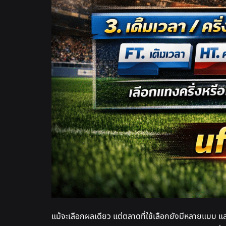
แม้จะเลือกผลเดียว แต่ตลาดที่ใช้เลือกยังมีหลายแบบ และ