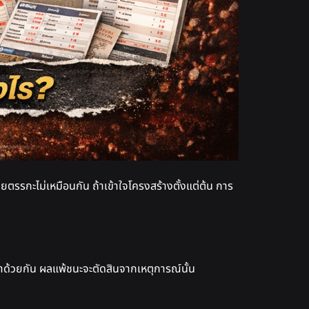
ตรรกะไม่เหมือนกัน ถ้าเข้าใจโครงสร้างตั้งแต่ต้น การ
้าด้วยกัน ผลแพ้ชนะจะตัดสินจากเหตุการณ์นั้น