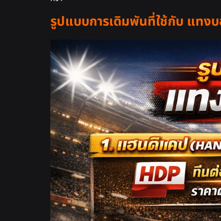
รูปแบบการเดิมพันที่ใช้กับ แทงบอ