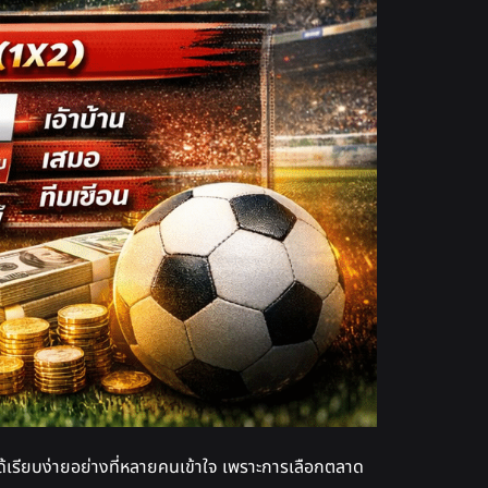
ด้เรียบง่ายอย่างที่หลายคนเข้าใจ เพราะการเลือกตลาด