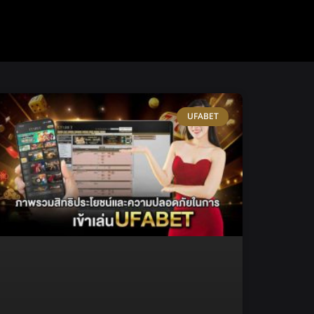
UFABET