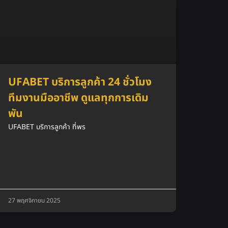
UFABET บริการลูกค้า 24 ชั่วโมง
ทีมงานมืออาชีพ ดูแลทุกการเดิม
พัน
UFABET บริการลูกค้า ที่พร
27 พฤศจิกายน 2025