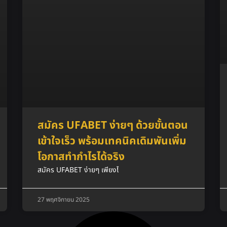
สมัคร UFABET ง่ายๆ ด้วยขั้นตอน
เข้าใจเร็ว พร้อมเทคนิคเดิมพันเพิ่ม
โอกาสทำกำไรได้จริง
สมัคร UFABET ง่ายๆ เพียงไ
27 พฤศจิกายน 2025