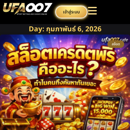
เข้าสู่ระบบ
Day: กุมภาพันธ์ 6, 2026
สล็อต