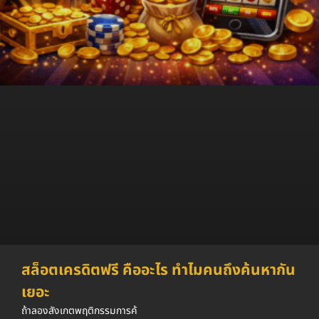
สล็อตเครดิตฟรี คืออะไร ทำไมคนถึงค้นหากัน
เยอะ
ถ้าลองสังเกตพฤติกรรมการค้