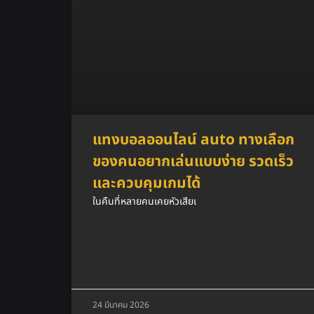
แทงบอลออนไลน์ auto ทางเลือก
ของคนอยากเล่นแบบง่าย รวดเร็ว
และควบคุมเกมได้
ในคืนที่หลายคนเคยหัวเสียเ
24 มีนาคม 2026