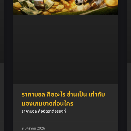
ราคาบอล คืออะไร อ่านเป็น เท่ากับ
มองเกมขาดก่อนใคร
ราคาบอล คืออัตราต่อรองที่
9 มกราคม 2026