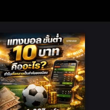
แทงบอล