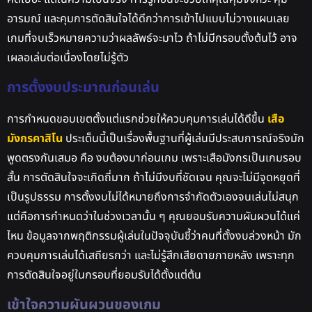
อารมณ์ และคุมการตัดสินใจได้ดีกว่าการเข้าไปแบบไม่วางแผนเลย
เกมที่จบเร็วหมายความว่าผลลัพธ์จะมาไว ถ้าไม่มีกรอบตั้งต้นไว้ อาจ
เผลอเล่นต่อเนื่องโดยไม่รู้ตัว
การตั้งงบประมาณก่อนเล่น
การกำหนดขอบเขตตั้งแต่แรกช่วยให้ควบคุมการเล่นได้ดีขึ้น
เสือ
มังกรคาสิโน
ประเด็นนี้เป็นเรื่องพื้นฐานที่ผู้เล่นมีประสบการณ์จริงมัก
พูดตรงกันเสมอ คือ งบต้องมาก่อนเกม เพราะเสือมังกรเป็นเกมรอบ
สั้น การตัดสินใจจะเกิดถี่มาก ถ้าไม่มีงบที่ชัดเจน คุณจะไม่มีจุดหยุดที่
เป็นรูปธรรม การตั้งงบไม่ได้หมายถึงการจำกัดตัวเองจนเล่นไม่สนุก
แต่คือการกำหนดว่าในช่วงเวลานั้น ๆ คุณยอมรับความผันผวนได้แค่
ไหน ข้อมูลจากพฤติกรรมผู้เล่นในปัจจุบันชี้ว่าคนที่ตั้งงบล่วงหน้า มัก
ควบคุมการเล่นได้เสถียรกว่า และไม่รู้สึกเสียดายภายหลัง เพราะทุก
การตัดสินใจอยู่ในกรอบที่ยอมรับได้ตั้งแต่ต้น
เข้าใจความผันผวนของเกม