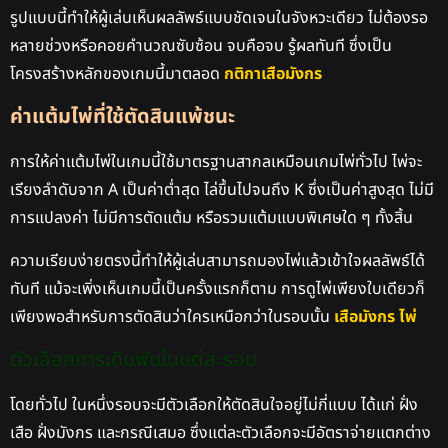
รูปแบบนี้ทำให้ผู้เล่นเห็นผลลัพธ์แบบชัดเจนในจังหวะเดียว ไม่ต้องรอ
หลายช่วงหรือคอยคำนวณซับซ้อน จบคือจบ รู้ผลทันที ซึ่งเป็น
โครงสร้างหลักของเกมนี้มาตลอด
กติกาเสือมังกร
ค่าแต้มไพ่ที่ใช้ตัดสินแพ้ชนะ
การให้ค่าแต้มไพ่ในเกมนี้ใช้มาตรฐานสากลเหมือนเกมไพ่ทั่วไป ไพ่จะ
เรียงลำดับจาก A เป็นค่าต่ำสุด ไล่ขึ้นไปจนถึง K ซึ่งเป็นค่าสูงสุด ไม่มี
การแปลงค่า ไม่มีการตัดแต้ม หรือรวมแต้มแบบพิเศษใด ๆ ทั้งสิ้น
ความเรียบง่ายตรงนี้ทำให้ผู้เล่นสามารถมองไพ่แล้วเข้าใจผลลัพธ์ได้
ทันที แม้จะเพิ่งเห็นเกมนี้เป็นครั้งแรกก็ตาม การดูไพ่เพียงใบเดียวก็
เพียงพอสำหรับการตัดสินว่าใครเหนือกว่าในรอบนั้น
เสือมังกร ไพ่
ตัวเลือกการเดิมพันในแต่ละรอบ
โดยทั่วไป ในหนึ่งรอบจะมีตัวเลือกให้ตัดสินใจอยู่ไม่กี่แบบ ได้แก่ ฝั่ง
เสือ ฝั่งมังกร และกรณีเสมอ ซึ่งแต่ละตัวเลือกจะมีอัตราจ่ายแตกต่าง