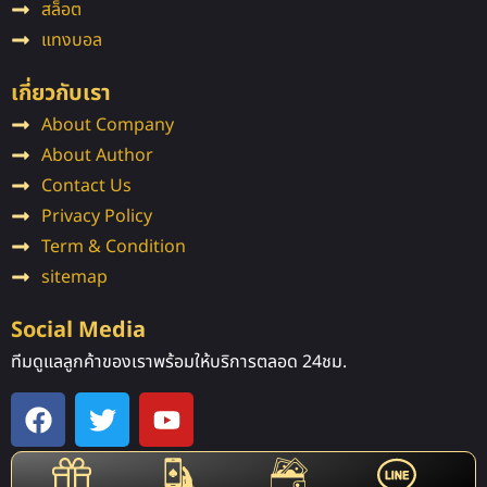
สล็อต
แทงบอล
เกี่ยวกับเรา
About Company
About Author
Contact Us
Privacy Policy
Term & Condition
sitemap
Social Media
ทีมดูแลลูกค้าของเราพร้อมให้บริการตลอด 24ชม.