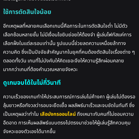
ใช้การตัดสินใจน้อย
อีกเหตุผลที่หลายคนเลือกเกมนี้คือภาระในการตัดสินใจต่ำ ไม่มีตัว
เลือกซ้อนหลายชั้น ไม่มีเงื่อนไขยิบย่อยให้ต้องจำ ผู้เล่นโฟกัสแค่การ
เลือกฝั่งในแต่ละรอบเท่านั้น รูปแบบนี้ช่วยลดความเหนื่อยล้าทาง
ความคิด ซึ่งเป็นปัจจัยสำคัญมากในยุคที่คนต้องตัดสินใจเรื่องต่าง ๆ
ตลอดทั้งวัน เกมที่ไม่บังคับให้คิดเยอะจึงให้ความรู้สึกผ่อนคลาย
มากกว่าเกมที่ต้องคำนวณหลายจังหวะ
ดูเกมจบได้ในไม่กี่วินาที
ความเร็วของเกมทำให้ประสบการณ์การเล่นไม่ค้างคา ผู้เล่นไม่ต้องรอ
ลุ้นยาวหรือกังวลว่ารอบจะยืดเยื้อ ผลลัพธ์มาเร็วและจบชัดในทันที ซึ่ง
เป็นเหตุผลว่าทำไม
เสือมังกรออนไลน์
ถึงเหมาะกับคนที่ไม่ชอบความ
อืดอาด การเห็นผลลัพธ์แบบตรงไปตรงมาช่วยให้ผู้เล่นรู้สึกควบคุม
จังหวะของตัวเองได้มากขึ้น