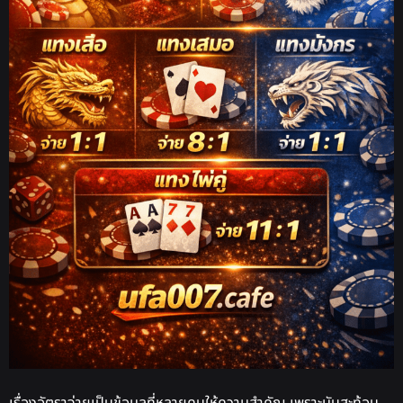
เรื่องอัตราจ่ายเป็นข้อมูลที่หลายคนให้ความสำคัญ เพราะมันสะท้อน