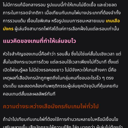
ไม่มีการแก้มือกลางรอบ รูปแบบนี้ทำให้เกมไม่ยืดเยื้อ และช่วยลด
ภาระในการจดจำกติกา เมื่อเทียบกับเกมไพ่บางประเภทที่ต้องจำทั้ง
การรวมแต้ม เงื่อนไขพิเศษ หรือรูปแบบการชนะหลายแบบ
เกมเสือ
มังกร
ผู้เล่นจึงสามารถโฟกัสได้แค่การเลือกฝั่งในแต่ละรอบเท่านั้น
แนวคิดของเกมที่ทำให้เล่นจบไว
หัวใจสำคัญของเกมนี้คือคำว่า รอบสั้น ซึ่งไม่ใช่แค่สั้นในเชิงเวลา แต่
สั้นในเชิงกระบวนการด้วย แต่ละรอบใช้เวลาเพียงไม่กี่วินาที ตั้งแต่
เปิดไพ่จนรู้ผล ไม่มีช่วงรอคอยยาว ไม่มีจังหวะให้เกมค้างคา นี่คือ
เหตุผลที่เสือมังกรมักถูกพูดถึงในกลุ่มคนที่ชอบอะไรเร็ว ๆ ตรง
ประเด็น และสอดคล้องกับพฤติกรรมผู้เล่นยุคปัจจุบันที่คุ้นเคยกับ
คอนเทนต์สั้นและผลลัพธ์ทันที
ความต่างระหว่างเสือมังกรกับเกมไพ่ทั่วไป
ถ้านำไปเทียบกับเกมไพ่ที่ต้องใช้การคำนวณหลายใบหรือมีเงื่อนไข
เสริมหลายชั้น เสือมังกรจะให้ความรู้สึก โล่ง มากกว่า ผู้เล่นไม่ต้องจำ