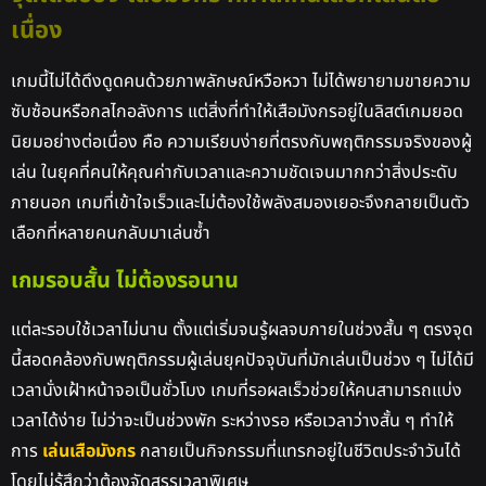
เนื่อง
เกมนี้ไม่ได้ดึงดูดคนด้วยภาพลักษณ์หวือหวา ไม่ได้พยายามขายความ
ซับซ้อนหรือกลไกอลังการ แต่สิ่งที่ทำให้เสือมังกรอยู่ในลิสต์เกมยอด
นิยมอย่างต่อเนื่อง คือ ความเรียบง่ายที่ตรงกับพฤติกรรมจริงของผู้
เล่น ในยุคที่คนให้คุณค่ากับเวลาและความชัดเจนมากกว่าสิ่งประดับ
ภายนอก เกมที่เข้าใจเร็วและไม่ต้องใช้พลังสมองเยอะจึงกลายเป็นตัว
เลือกที่หลายคนกลับมาเล่นซ้ำ
เกมรอบสั้น ไม่ต้องรอนาน
แต่ละรอบใช้เวลาไม่นาน ตั้งแต่เริ่มจนรู้ผลจบภายในช่วงสั้น ๆ ตรงจุด
นี้สอดคล้องกับพฤติกรรมผู้เล่นยุคปัจจุบันที่มักเล่นเป็นช่วง ๆ ไม่ได้มี
เวลานั่งเฝ้าหน้าจอเป็นชั่วโมง เกมที่รอผลเร็วช่วยให้คนสามารถแบ่ง
เวลาได้ง่าย ไม่ว่าจะเป็นช่วงพัก ระหว่างรอ หรือเวลาว่างสั้น ๆ ทำให้
การ
เล่นเสือมังกร
กลายเป็นกิจกรรมที่แทรกอยู่ในชีวิตประจำวันได้
โดยไม่รู้สึกว่าต้องจัดสรรเวลาพิเศษ