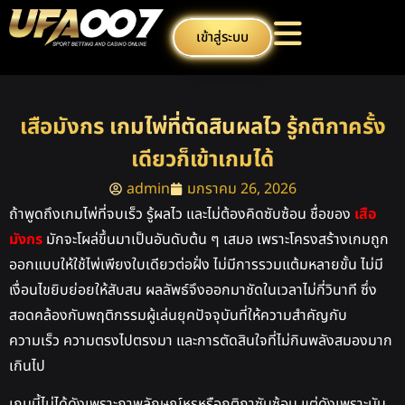
เข้าสู่ระบบ
เสือมังกร เกมไพ่ที่ตัดสินผลไว รู้กติกาครั้ง
เดียวก็เข้าเกมได้
admin
มกราคม 26, 2026
ถ้าพูดถึงเกมไพ่ที่จบเร็ว รู้ผลไว และไม่ต้องคิดซับซ้อน ชื่อของ
เสือ
มังกร
มักจะโผล่ขึ้นมาเป็นอันดับต้น ๆ เสมอ เพราะโครงสร้างเกมถูก
ออกแบบให้ใช้ไพ่เพียงใบเดียวต่อฝั่ง ไม่มีการรวมแต้มหลายขั้น ไม่มี
เงื่อนไขยิบย่อยให้สับสน ผลลัพธ์จึงออกมาชัดในเวลาไม่กี่วินาที ซึ่ง
สอดคล้องกับพฤติกรรมผู้เล่นยุคปัจจุบันที่ให้ความสำคัญกับ
ความเร็ว ความตรงไปตรงมา และการตัดสินใจที่ไม่กินพลังสมองมาก
เกินไป
เกมนี้ไม่ได้ดังเพราะภาพลักษณ์หรูหรือกติกาซับซ้อน แต่ดังเพราะมัน