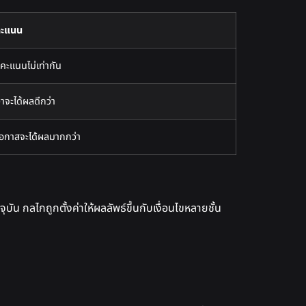
คะแนน
คะแนนไม่เท่ากัน
่าจะได้ผลดีกว่า
โอกาสจะได้ผลมากกว่า
ัน กลไกถูกตั้งค่าให้ผลลัพธ์ขึ้นกับเงื่อนไขหลายชั้น