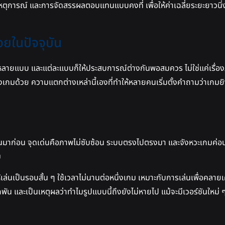
การณ์ และการจัดสรรผลตอบแทนแบบคงที่ เพื่อให้ค่าเฉลี่ยระยะยาวนิ่ง ไ
อยในปัจจุบัน
ได้หลายแบบ และแต่ละแบบก็ให้ประสบการณ์ต่างกันพอสมควร ไม่ใช่แค่เรื
่างเกมด้วย ความแตกต่างเหล่านี้เองที่ทำให้หลายคนเริ่มตั้งคำถามว่าเกมยิง
นมาก่อน จุดเด่นคือภาพไม่ซับซ้อน ระบบตรงไปตรงมา และจังหวะเกมค่อนข้างเ
ม
้เล่นเป็นรอบสั้น ๆ ใช้เวลาไม่นานต่อหนึ่งเกม เหมาะกับการเล่นเพื่อคล
ผูกพัน และเป็นเหตุผลว่าทำไมรูปแบบนี้ถึงยังไม่หายไป แม้จะมีเวอร์ชันใหม่