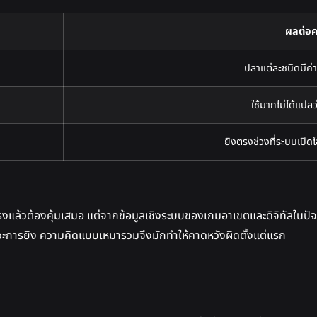
ผลต่อ
ปลาแต่ละชนิดมีค่า
ใช้มากไม่ได้แปลว
ยิงตรงช่วงที่ระบบเปิด
แรงแล้วต้องคุ้มเสมอ แต่จากข้อมูลเชิงระบบของเกมอาเขตและดิจิทัลในปัจจุบ
วะการยิง ความคิดแบบเหมารวมจึงมักทำให้คาดหวังผิดตั้งแต่แรก