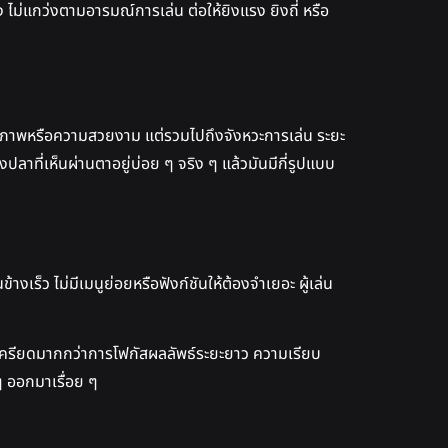
ม่แกว่งตามอารมณ์การเล่น ต่อให้ยิงแรง ยิงถี่ หรือ
่องภาพหรือความสวยงาม แต่รวมไปถึงจังหวะการเล่น ระยะ
ปลาที่เห็นผ่านตาอยู่บ่อย ๆ จริง ๆ แล้วมันมีกี่รูปแบบ
ร็ว ไม่มีเมนูย่อยหรือฟังก์ชันให้ต้องจำเยอะ ผู้เล่น
ายเครียดมากกว่าการโฟกัสผลลัพธ์ระยะยาว ความเรียบ
 ๆ ออกมาเรื่อย ๆ