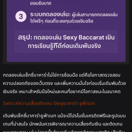
ทดลองเล่นเซ็กซี่บาคาร่าไม่ใช่การซ้อมมือ แต่คือโอกาสตรวจสอบ
ความปลอดภัยของเว็บตรง และเพิ่มความมั่นใจก่อนเริ่มเดิมพันด้วย
เงินจริง เหมาะสำหรับมือใหม่และคนที่อยากมีโอกาสชนะในอนาคต
วิเคราะห์ความเสี่ยงติดเกม Sexyบาคาร่า ยูฟ่าเบท
เดิมพันเซ็กซี่บาคาร่ายูฟ่าเบท แม้จะมีโปรโมชั่นเครดิตฟรีและรูปแบบ
เกมที่น่าสนใจ นักพนันควรพิจารณาความเสี่ยงกับเงิน และติดเกม