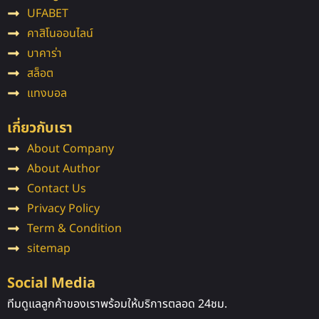
UFABET
คาสิโนออนไลน์
บาคาร่า
สล็อต
แทงบอล
เกี่ยวกับเรา
About Company
About Author
Contact Us
Privacy Policy
Term & Condition
sitemap
Social Media
ทีมดูแลลูกค้าของเราพร้อมให้บริการตลอด 24ชม.