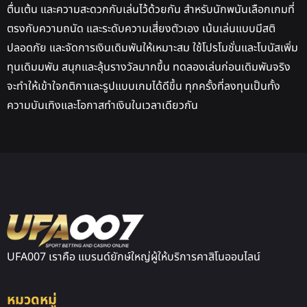
ตื่นเต้น และความสะดวกกับเล่นไว้ด้วยกัน สำหรับนักพนันเลือกเกมที่
ตรงกับความถนัด และระดับความเสี่ยงตัวเอง เน้นเล่นแบบมีสติ
ปลอดภัย และจัดการเงินเดิมพันให้เหมาะสม ใช้โปรโมชั่นและโบนัสเพิ่ม
ทุนเดิมมพัน สนุกและลุ้นรางวัลมากขึ้น ทดลองเล่นก่อนเดิมพันจริง
จะทำให้เข้าใจกติกาและรูปแบบเกมได้ดีขึ้น ทุกครั้งที่ลงทุนเป็นทั้ง
ความบันเทิงและโอกาสทำเงินในเวลาเดียวกัน
UFA007 เราคือ แบรนด์ยักษ์ใหญ่ผู้ให้บริการคาสิโนออนไลน์
หมวดหมู่