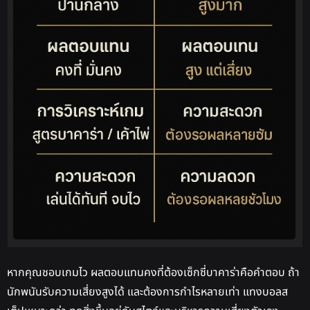
หากคุณชอบเกมไว ผลตอบแทนคงที่ต้องเซ็กซี่บาคาร่าคือคำตอบ ถ้า
นักพนันรับความเสี่ยงสูงได้ และต้องการกำไรหลายเท่า แทงบอลส