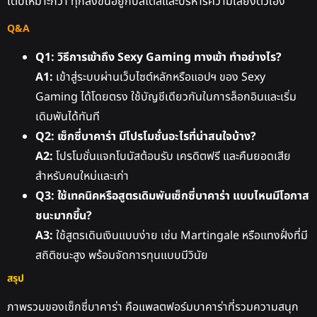
เต็ปเหมาะกว่า ทุกสิ่งขึ้นอยู่กับสไตล์และบริหารความเสี่ยงตัวเอง
Q&A
Q1:
วิธีการเข้าถึง Sexy Gaming ทางเข้า ทำอย่างไร?
A1:
เข้าสู่ระบบผ่านเว็บไซต์หลักหรือแอปฯ ของ Sexy
Gaming ได้โดยตรง ใช้บัญชีเดียวกันในการล็อกอินและเริ่ม
เดิมพันได้ทันที
Q2:
เซ็กซี่บาคาร่า มีโปรโมชั่นอะไรที่น่าสนใจบ้าง?
A2:
โปรโมชั่นแจกโบนัสต้อนรับ เครดิตฟรี และคืนยอดเสีย
สำหรับคนใหม่และเก่า
Q3: ใช้เทคนิคหรือสูตรเดิมพันเซ็กซี่บาคาร่า แบบไหนมีโอกาส
ชนะมากขึ้น?
A3:
ใช้สูตรเดินเงินแบบง่าย เช่น Martingale หรือแทงฝั่งที่มี
สถิติชนะสูง พร้อมจัดการทุนแบบมีวินัย
สรุป
ภาพรวมของเซ็กซี่บาคาร่า คือแพลตฟอร์มบาคาร่าที่รวมความสนุก