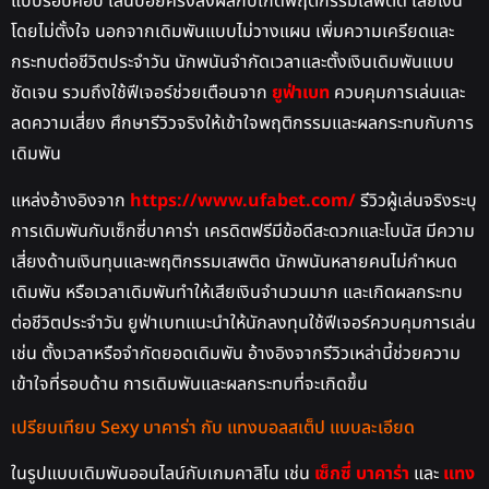
แบบรอบคอบ เล่นบ่อยครั้งส่งผลกับเกิดพฤติกรรมเสพติด เสียเงิน
โดยไม่ตั้งใจ นอกจากเดิมพันแบบไม่วางแผน เพิ่มความเครียดและ
กระทบต่อชีวิตประจำวัน นักพนันจำกัดเวลาและตั้งเงินเดิมพันแบบ
ชัดเจน รวมถึงใช้ฟีเจอร์ช่วยเตือนจาก
ยูฟ่าเบท
ควบคุมการเล่นและ
ลดความเสี่ยง ศึกษารีวิวจริงให้เข้าใจพฤติกรรมและผลกระทบกับการ
เดิมพัน
แหล่งอ้างอิงจาก
https://www.ufabet.com/
รีวิวผู้เล่นจริงระบุ
การเดิมพันกับเซ็กซี่บาคาร่า เครดิตฟรีมีข้อดีสะดวกและโบนัส มีความ
เสี่ยงด้านเงินทุนและพฤติกรรมเสพติด นักพนันหลายคนไม่กำหนด
เดิมพัน หรือเวลาเดิมพันทำให้เสียเงินจำนวนมาก และเกิดผลกระทบ
ต่อชีวิตประจำวัน ยูฟ่าเบทแนะนำให้นักลงทุนใช้ฟีเจอร์ควบคุมการเล่น
เช่น ตั้งเวลาหรือจำกัดยอดเดิมพัน อ้างอิงจากรีวิวเหล่านี้ช่วยความ
เข้าใจที่รอบด้าน การเดิมพันและผลกระทบที่จะเกิดขึ้น
เปรียบเทียบ Sexy บาคาร่า กับ แทงบอลสเต็ป แบบละเอียด
ในรูปแบบเดิมพันออนไลน์กับเกมคาสิโน เช่น
เซ็กซี่ บาคาร่า
และ
แทง