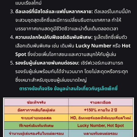
แบบเรียลไทม์
ดีลเลอร์ที่มีสไตล์และแฟชั่นหลากหลาย:
ดีลเลอร์ในเกมนี้มัก
จะสวมชุดสุดเซ็กซี่และมีการเปลี่ยนธีมตามเทศกาล ทำให้
บรรยากาศเกมสดดูมีชีวิตชีวาและน่าตื่นเต้นตลอดเวลา
ความแปลกใหม่กับฟีเจอร์เดิมพันพิเศษ:
รูเล็ตเซ็กซี่เพิ่มตัว
เลือกเดิมพันพิเศษ เช่น เดิมพัน
Lucky Number
หรือ
Hot
Spot
ซึ่งช่วยเพิ่มโอกาสชนะและความสนุกให้กับผู้เล่น
รองรับผู้เล่นหลายพันคนต่อรอบ:
เซิร์ฟเวอร์เกมสามารถ
รองรับผู้เล่นพร้อมกันได้จำนวนมาก โดยไม่สะดุดหรือกระตุก
ซึ่งเหมาะสำหรับชุมชนผู้เล่นขนาดใหญ่
ตารางข้อเท็จจริง ข้อมูลน่าสนใจเกี่ยวกับรูเล็ตเซ็กซี่