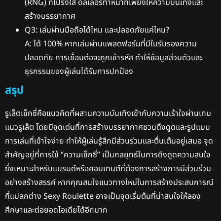
(RNG) ที่โปร่งใส ดีลเลอร์ทำหน้าที่เพียงให้ความบันเทิงและ
สร้างบรรยากาศ
Q3: เล่นผ่านมือถือได้ไหม และปลอดภัยแค่ไหน?
A: ได้ 100% หากเล่นผ่านแพลตฟอร์มที่มีใบรับรองความ
ปลอดภัย การเชื่อมต่อจะถูกเข้ารหัส ทำให้ข้อมูลส่วนตัวและ
ธุรกรรมของผู้เล่นได้รับการปกป้อง
สรุป
รูเล็ตเซ็กซี่คือแนวคิดที่ผสานความบันเทิงเข้ากับความเร้าใจผ่านเกม
แนวรูเล็ต โดยมีจุดเด่นที่การสร้างบรรยากาศชวนดึงดูดและรูปแบบ
การเล่นที่เข้าใจง่าย ทำให้ผู้เล่นรู้สึกมีส่วนร่วมและตื่นเต้นอยู่เสมอ จุด
สำคัญอยู่ที่การใช้ “ความเซ็กซี่” เป็นกลยุทธ์ในการดึงดูดความสนใจ
ซึ่งเหมาะสำหรับแบรนด์หรือคอนเทนต์ที่ต้องการสร้างการมีส่วนร่วม
อย่างสร้างสรรค์ หากคุณสนใจแนวทางใหม่ในการสร้างประสบการณ์
ที่แปลกต่าง Sexy Roulette อาจเป็นจุดเริ่มต้นที่น่าสนใจให้ลอง
ศึกษาและต่อยอดไอเดียได้อีกมาก