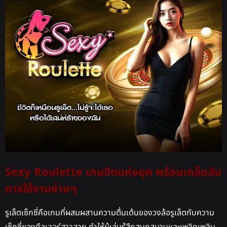
Sexy Roulette เกมฮิตแห่งยุค พร้อมเคล็ดลับ
การใช้งานง่ายๆ
รูเล็ตเซ็กซี่คือเกมที่ผสมผสานความตื่นเต้นของวงล้อรูเล็ตกับความ
เซ็กซี่ของดีลเลอร์สาวสวย ทำให้ผู้เล่นรู้สึกสนุกสนานและเพลิดเพลิน