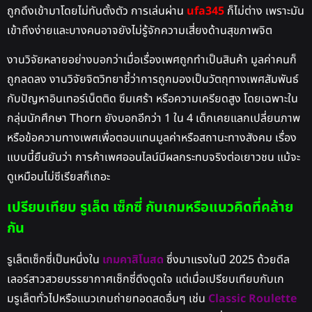
ถูกดึงเข้ามาโดยไม่ทันตั้งตัว การเล่นผ่าน
ufa345
ก็ไม่ต่าง เพราะมัน
เข้าถึงง่ายและบางคนอาจยังไม่รู้จักความเสี่ยงด้านสุขภาพจิต
งานวิจัยหลายอย่างบอกว่าเมื่อเรื่องเพศถูกทำเป็นสินค้า มูลค่าคนก็
ถูกลดลง งานวิจัยจิตวิทยาชี้ว่าการถูกมองเป็นวัตถุทางเพศสัมพันธ์
กับปัญหาอินเทอร์เน็ตติด ซึมเศร้า หรือความเครียดสูง โดยเฉพาะใน
กลุ่มนักศึกษา Thorn ยังบอกอีกว่า 1 ใน 4 เด็กเคยแลกเปลี่ยนภาพ
หรือข้อความทางเพศเพื่อตอบแทนมูลค่าหรือสถานะทางสังคม เรื่อง
แบบนี้ยืนยันว่า การค้าเพศออนไลน์มีผลกระทบจริงต่อเยาวชน แม้จะ
ดูเหมือนไม่ซีเรียสก็เถอะ
เปรียบเทียบ รูเล็ต เซ็กซี่ กับเกมหรือแนวคิดที่คล้าย
กัน
รูเล็ตเซ็กซี่เป็นหนึ่งใน
เกมคาสิโนสด
ซึ่งมาแรงในปี 2025 ด้วยดีล
เลอร์สาวสวยบรรยากาศเซ็กซี่ดึงดูดใจ แต่เมื่อเปรียบเทียบกับเก
มรูเล็ตทั่วไปหรือแนวเกมถ่ายทอดสดอื่นๆ เช่น
Classic Roulette