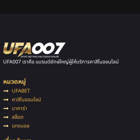
UFA007 เราคือ แบรนด์ยักษ์ใหญ่ผู้ให้บริการคาสิโนออนไลน์
หมวดหมู่
UFABET
คาสิโนออนไลน์
บาคาร่า
สล็อต
แทงบอล