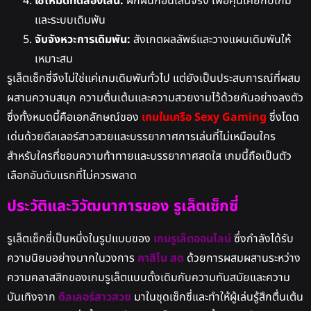
ใช้โหมดทดลองเล่น:
ฝึกฝนก่อนเล่นจริง เพื่อคุ้นเคยกับเกม
และระบบเดิมพัน
จับจังหวะการเดิมพัน:
สังเกตผลลัพธ์และวางแผนเดิมพันให้
เหมาะสม
รูเล็ตเซ็กซี่จึงไม่ใช่แค่เกมเดิมพันทั่วไป แต่ยังเป็นประสบการณ์ที่ผสม
ผสานความสนุก ความตื่นเต้นและความสวยงามไว้ด้วยกันอย่างลงตัว
ซึ่งทั้งหมดนี้คือเอกลักษณ์ของ
เกมในเครือ Sexy Gaming
ซึ่งโดด
เด่นด้วยดีลเลอร์สาวสวยและบรรยากาศการเล่นที่ไม่เหมือนใคร
สำหรับใครที่ชอบความท้าทายและบรรยากาศสดใส เกมนี้ถือเป็นตัว
เลือกอันดับแรกที่ไม่ควรพลาด
ประวัติและวิวัฒนาการของ รูเล็ตเซ็กซี่
รูเล็ตเซ็กซี่เป็นหนึ่งในรูปแบบของ
เกมรูเล็ตออนไลน์
ซึ่งกำลังได้รับ
ความนิยมอย่างมากในวงการ
คาสิโน สด
ด้วยการผสมผสานระหว่าง
ความคลาสสิกของเกมรูเล็ตแบบดั้งเดิมกับความทันสมัยและความ
บันเทิงจาก
ดีลเลอร์สาวสวย
มาในชุดเซ็กซี่และทำให้ผู้เล่นรู้สึกตื่นเต้น