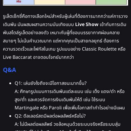
รูเล็ตเซ็กซี่คือทางเลือกใหม่สำหรับผู้เล่นที่ต้องการมากกว่าแค่การวาง
เดิมพัน มันผสมผสานความบันเทิงแบบ
Live Show
เข้ากับการเดิม
พันสไตล์รูเล็ตอย่างลงตัว เหมาะกับผู้ที่ชอบบรรยากาศผ่อนคลาย
สบายๆ ไม่เน้นคำนวณมาก แต่หากคุณเป็นสายกลยุทธ์ ต้องการ
ความรวดเร็วและโฟกัสในเกม รูปแบบอย่าง Classic Roulette หรือ
Live Baccarat อาจตอบโจทย์มากกว่า
Q&A
Q1: เล่นยังไงถึงจะมีโอกาสชนะมากขึ้น?
A: ศึกษารูปแบบการเดิมพันแต่ละแบบ เช่น เต็ง แดง/ดำ หรือ
สูง/ต่ำ และควรจัดการเงินเดิมพันให้ดี เช่น ใช้ระบบ
Martingale หรือ Paroli เพื่อเพิ่มโอกาสทำกำไรอย่างมีแผน
Q2: ดีลเลอร์สดมีผลต่อผลลัพธ์หรือไม่?
A: ไม่มีผลต่อผลลัพธ์ วงล้อหมุนด้วยระบบจริงหรือระบบสุ่ม