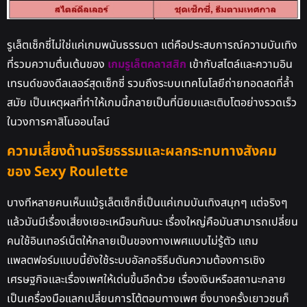
รูเล็ตเซ็กซี่ไม่ใช่แค่เกมพนันธรรมดา แต่คือประสบการณ์ความบันเทิง
ที่รวมความตื่นเต้นของ
เกมรูเล็ตคลาสสิก
เข้ากับสไตล์และความอิน
เทรนด์ของดีลเลอร์สุดเซ็กซี่ รวมถึงระบบเทคโนโลยีถ่ายทอดสดที่ล้ำ
สมัย เป็นเหตุผลที่ทำให้เกมนี้กลายเป็นที่นิยมและเติบโตอย่างรวดเร็ว
ในวงการคาสิโนออนไลน์
ความเสี่ยงด้านจริยธรรมและผลกระทบทางสังคม
ของ Sexy Roulette
บางทีหลายคนเห็นแม้รูเล็ตเซ็กซี่เป็นแค่เกมบันเทิงสนุกๆ แต่จริงๆ
แล้วมันมีเรื่องเสี่ยงเยอะเหมือนกันนะ เรื่องใหญ่คือมันสามารถเปลี่ยน
คนใช้อินเทอร์เน็ตให้กลายเป็นของทางเพศแบบไม่รู้ตัว แถม
แพลตฟอร์มแบบนี้ยังใช้ระบบอัลกอริธึมดันความต้องการเชิง
เศรษฐกิจและเรื่องเพศให้เด่นขึ้นอีกด้วย เรื่องเงินหรือสถานะกลาย
เป็นเครื่องมือแลกเปลี่ยนการโต้ตอบทางเพศ ซึ่งบางครั้งเยาวชนก็