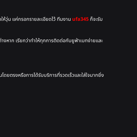
ให้วุ่น แค่กรอกรายละเอียดไว้ ทีมงาน
ufa345
ก็จะรับ
่างหาก เรียกว่าทำให้ทุกการติดต่อกับยูฟ่าเบทง่ายและ
นโดยตรงหรือการได้รับบริการที่รวดเร็วและใส่ใจมากยิ่ง