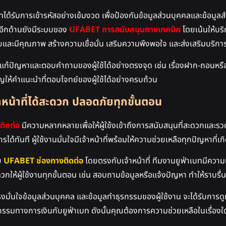
บการเข้ารหัสอย่างเข้มงวด เพื่อป้องกันข้อมูลส่วนบุคคลและข้อมูลสำค
่ อีกด้านยังมีระบบของ
UFABET การสนับสนุนทางเทคนิค
โดยเน้นให้บร
ยและมีคุณภาพ สร้างความเชื่อมั่น เสริมความพึงพอใจ และส่งเสริมบริการที
ก้ปัญหาและตอบคำถามของผู้ใช้ได้อย่างตรงจุด เช่น เรื่องฝาก-ถอนหรือ
ให้คำแนะนำที่ตอบโจทย์ของผู้ใช้ได้อย่างครบถ้วน
น้าที่ได้สะดวก ปลอดภัยทุกขั้นตอน
ิดต่อ
มีความหลากหลายเพื่อให้ผู้ใช้งเข้าถึงการสนับสนุนที่สะดวกและรว
ันที ผู้ใช้งานมั่นใจมีเจ้าหน้าที่พร้อมให้ความช่วยเหลือทุกปัญหาที่เกิ
ย
UFABET ช่องทางติดต่อ
โดยตรงกับเจ้าหน้าที่ ทีมงานยูฟ่าเบทมีควา
กให้ผู้ใช้งานทุกขั้นตอน เช่น สอบถามข้อมูลหรือแจ้งปัญหา ทำให้ราบรื่น
รง
มั่นใจข้อมูลส่วนบุคคล และข้อมูลทำธุรกรรมของผู้ใช้งาน จะได้รับการ
ำธุรกรรมทางการเงินกับยูฟ่าเบท ดังนั้นคุณต้องการความช่วยเหลือในเรื่อง