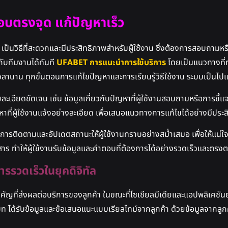
อบตรงจุด แก้ปัญหาเร็ว
ป็นวิธีที่สะดวกและมีประสิทธิภาพสำหรับผู้ใช้งาน ซึ่งต้องการสอบถามหรื
รกับทีมงานได้ทันที
UFABET การแนะนำการใช้บริการ
โดยเป็นแนวทางที่ท
วลานาน ทุกขั้นตอนการแก้ไขปัญหาและการเรียนรู้วิธีใช้งาน ระบบเป็นไ
ียดชัดเจน เช่น ข้อมูลเกี่ยวกับปัญหาที่ผู้ใช้งานสอบถามหรือการชี้แจงเ
ี่ผู้ใช้งานแจ้งอย่างละเอียด เพื่อเสนอแนวทางการแก้ไขได้อย่างมีประส
ำการติดตามและอัปเดตสถานะให้ผู้ใช้งานทราบอย่างสม่ำเสมอ เพื่อให้แน่ใจผ
อสาร ทำให้ผู้ใช้งานรับข้อมูลและคำตอบที่ต้องการได้อย่างรวดเร็วและตรงต
สารรวดเร็วในยุคดิจิทัล
สิ่งสำคัญที่ส่งผลต่อบริการของลูกค้า ในขณะที่โซเชียลมีเดียและแอปพลิเ
ท ได้รับข้อมูลและข้อเสนอแนะแบบเรียลไทม์จากลูกค้า ด้วยข้อมูลจากลูกค