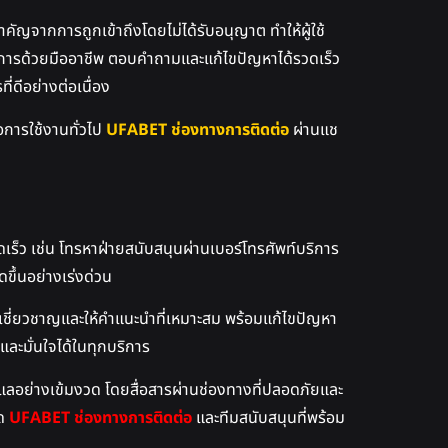
ัญจากการถูกเข้าถึงโดยไม่ได้รับอนุญาต ทำให้ผู้ใช้
ิการด้วยมืออาชีพ ตอบคำถามและแก้ไขปัญหาได้รวดเร็ว
่ดีอย่างต่อเนื่อง
การใช้งานทั่วไป
UFABET ช่องทางการติดต่อ
ผ่านแช
ดเร็ว เช่น โทรหาฝ่ายสนับสนุนผ่านเบอร์โทรศัพท์บริการ
ดขึ้นอย่างเร่งด่วน
มเชี่ยวชาญและให้คำแนะนำที่เหมาะสม พร้อมแก้ไขปัญหา
และมั่นใจได้ในทุกบริการ
ดูแลอย่างเข้มงวด โดยสื่อสารผ่านช่องทางที่ปลอดภัยและ
ใด
UFABET ช่องทางการติดต่อ
และทีมสนับสนุนที่พร้อม