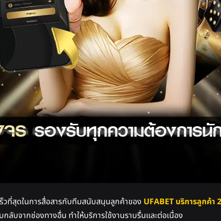
ร็วที่สุดในการสื่อสารกับทีมสนับสนุนลูกค้าของ
UFABET บริการลูกค้า 
ับจากช่องทางอื่น ทำให้บริการใช้งานราบรื่นและต่อเนื่อง