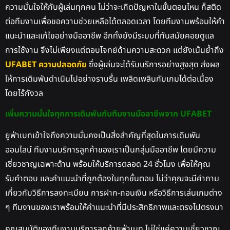
ความมั่นใจให้กับผู้เล่นทุกคน ไม่ว่าจะเกิดปัญหาในขั้นตอนไหน ก็สติด
ต่อทีมงานเพื่อขอความช่วยเหลือได้ตลอดเวลา โดยทีมงานพร้อมให้คำ
แนะนำและแก้ไขอย่างมืออาชีพ อีกทั้งยังมีระบบที่ทันสมัยคอยดูแล
การใช้งาน จึงไม่เพียงแต่ตอบโจทย์ด้านความสะดวก แต่ยังเน้นย้ำถึง
UFABET ความปลอดภัย
ซึ่งผู้เล่นจะได้รับบริการอย่างสูงสุด ส่งผล
ให้การเดิมพันดำเนินไปอย่างราบรื่น เพลิดเพลินกับเกมได้ต่อเนื่อง
โดยไร้กังวล
เพิ่มความมั่นใจทุกการเดิมพันกับทีมงานมืออาชีพจาก UFABET
ยูฟ่าเบทเข้าใจถึงความมั่นคงเป็นสิ่งสำคัญที่สุดในการเดิมพัน
ออนไลน์
ทีมงานบริการลูกค้าของเราเป็นกลุ่มมืออาชีพ โดยมีความ
เชี่ยวชาญเฉพาะด้าน พร้อมให้บริการตลอด 24 ชั่วโมง เพื่อให้คุณ
รับคำตอบ และคำแนะนำที่ถูกต้องในทุกขั้นตอน ไม่ว่าคุณจะมีคำถาม
เกี่ยวกับวิธีการลงทะเบียน การฝาก-ถอนเงิน หรือวิธีการเล่นเกมต่าง
ๆ ทีมงานของเราพร้อมให้คำแนะนำที่มีประสิทธิภาพและตรงไปตรงมา
คุณสมบัติของทีมงานบริการลูกค้ายูฟ่าเบท ไม่ใช่แค่ความเชี่ยวชาญ