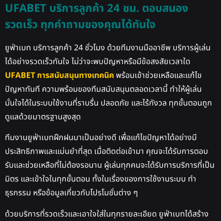
UFABET บริการลูกค้า 24 ชม. ตอบสนอง
รวดเร็ว ทุกคำถามของคุณได้ทันใจ
ยูฟ่าเบท บริการลูกค้า 24 ชั่วโมง ด้วยทีมงานมืออาชีพ บริการผู้เล่น
ได้อย่างรวดเร็วทันใจ ไม่ว่าจะพบปัญหาหรือมีข้อสงสัยเวลาใด
UFABET การสนับสนุน
ทางเทคนิค
พร้อมเข้าช่วยเหลือและแก้ไข
ปัญหาทันที ความพร้อมของทีมสนับสนุนตลอดเวลานี้ ทำให้ผู้เล่น
มั่นใจได้ในระบบใช้งานที่ราบรื่น ปลอดภัย และไร้กังวล ทุกขั้นตอนถูก
ดูแลด้วยมาตรฐานสูงสุด
ทีมงานยูฟ่าเบทฝึกฝนมาเป็นอย่างดี เพื่อแก้ไขปัญหาได้อย่างมี
ประสิทธิภาพและแม่นยำที่สุด เมื่อติดต่อเข้ามา คุณจะได้รับการตอบ
รับและช่วยเหลือที่ไม่ต้องรอนาน ผู้เล่นทุกคนจะได้รับการบริการที่เป็น
มิตร และเข้าใจในทุกขั้นตอน ทั้งในเรื่องของการใช้งานระบบ ทำ
ธุรกรรม หรือข้อมูลเกี่ยวกับโปรโมชั่นต่าง ๆ
ด้วยบริการที่รวดเร็วและเอาใจใส่ในทุกรายละเอียด ยูฟ่าเบทได้สร้าง