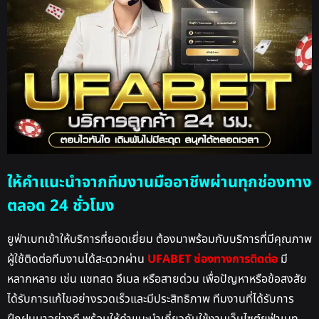
ให้คำแนะนำจากทีมงานมืออาชีพผ่านทุกช่องทาง
ตลอด 24 ชั่วโมง
ยูฟ่าเบทเข้าให้บริการที่ยอดเยี่ยม ต้องมาพร้อมกับบริการที่มีคุณภาพ
ผู้ใช้ติดต่อทีมงานได้สะดวกผ่าน
UFABET ช่องทางการติดต่อ
มี
หลากหลาย เช่น แชทสด อีเมล หรือสายด่วน เพื่อปัญหาหรือข้อสงสัย
ได้รับการแก้ไขอย่างรวดเร็วและมีประสิทธิภาพ ทีมงานที่ได้รับการ
ฝึกฝนมาอย่างดี พร้อมให้คำแนะนำเกี่ยวกับใช้งานเว็บไซต์ยูฟ่าเบท