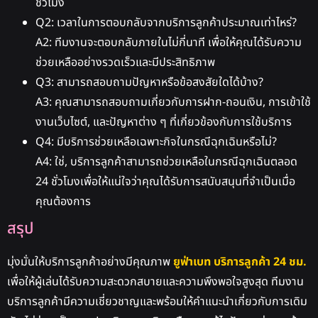
ชั่วโมง
Q2: เวลาในการตอบกลับจากบริการลูกค้าประมาณเท่าไหร่?
A2: ทีมงานจะตอบกลับภายในไม่กี่นาที เพื่อให้คุณได้รับความ
ช่วยเหลืออย่างรวดเร็วและมีประสิทธิภาพ
Q3: สามารถสอบถามปัญหาหรือข้อสงสัยใดได้บ้าง?
A3: คุณสามารถสอบถามเกี่ยวกับการฝาก-ถอนเงิน, การเข้าใช้
งานเว็บไซต์, และปัญหาต่าง ๆ ที่เกี่ยวข้องกับการใช้บริการ
Q4: มีบริการช่วยเหลือเฉพาะกิจในกรณีฉุกเฉินหรือไม่?
A4: ใช่, บริการลูกค้าสามารถช่วยเหลือในกรณีฉุกเฉินตลอด
24 ชั่วโมงเพื่อให้แน่ใจว่าคุณได้รับการสนับสนุนที่จำเป็นเมื่อ
คุณต้องการ
สรุป
มุ่งมั่นให้บริการลูกค้าอย่างมีคุณภาพ
ยูฟ่าเบท บริการลูกค้า 24 ชม.
เพื่อให้ผู้เล่นได้รับความสะดวกสบายและความพึงพอใจสูงสุด ทีมงาน
บริการลูกค้ามีความเชี่ยวชาญและพร้อมให้คำแนะนำเกี่ยวกับการเดิม