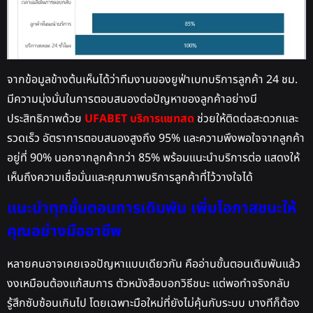
จากข้อมูลข้างต้นเห็นได้ว่าทีมงานของยูฟ่าเบทบริการลูกค้า 24 ชม.
มีความมุ่งมั่นในการตอบสนองต่อปัญหาของลูกค้าอย่างมี
ประสิทธิภาพด้วย
UFABET บริการแชทสด
ช่วยให้ติดต่อสะดวกและ
รวดเร็ว อัตราการตอบสนองสูงถึง 95% และความพึงพอใจจากลูกค้า
อยู่ที่ 90% นอกจากลูกค้ากว่า 85% พร้อมแนะนำบริการต่อ แสดงให้
เห็นถึงความเชื่อมั่นและคุณภาพบริการลูกค้าที่ไว้วางใจได้
แนะนำทุกขั้นตอนการเดิมพัน เพิ่มโอกาสชนะให้
คุณอย่างมืออาชีพ
หลายคนอาจเคยเจอปัญหาแบบเดียวกัน คืออ่านขั้นตอนเดิมพันแล้ว
งงเหมือนต้องแก้สมการ ตัวหนังสือบอกวิธีชนะ แต่พอทำจริงกลับ
รู้สึกซับซ้อนเกินไป โดยเฉพาะมือใหม่ที่ยังไม่คุ้นกับระบบ บางทีก็ต้อง