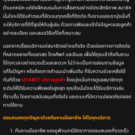
ด้านเทคนิค แต่ยังฝึกอบรมในการสื่อสารอย่างมีประสิทธิภาพ สมาชิก
มั่นใจจะได้รับคำตอบที่ชัดเจนทุกครั้งที่ติดต่อ ทีมงานของเรามุ่งมั่นที่
จะให้บริการที่ดีที่สุดให้กับผู้เล่น ด้วยการฟังและเข้าใจปัญหาของลูกค้า
อย่างละเอียด และเสนอวิธีแก้ไขที่เหมาะสม
นอกจากเรื่องบริการแก่สมาชิกอย่างแท้จริง ด้วยช่องทางการติดต่อ
ที่หลากหลายทั้งแชทสด โทรศัพท์ และอีเมล เพื่อให้คุณเข้าถึงทีมงาน
ได้ทุกเวลาอย่างรวดเร็วและสะดวก ไม่ว่าจะเป็นการสอบถามข้อมูล
แก้ไขปัญหา หรือต้องการคำแนะนำเพิ่มเติม ก็รับความช่วยเหลือได้
ทันทีด้วย
UFABET บริการลูกค้า
โดยมุ่งเน้นการดูแลสมาชิกทุก
ระดับให้ได้รับความพึงพอใจสูงสุด คุณจึงมั่นใจจะได้รับบริการเล่น
ที่ราบรื่น โดยการสนับสนุนที่จริงใจ และระบบที่มีความปลอดภัยตลอด
การใช้งาน
ตอบสนองทุกปัญหาด้วยทีมงานมืออาชีพ ใส่ใจทุกบริการ
ทีมงานมืออาชีพ ของยูฟ่าเบทมีอัตราการตอบสนองที่รวดเร็ว