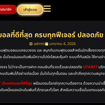
ครสมาชิก
เข้าสู่ระบบ
ที่ดีที่สุด ครบทุกฟีเจอร์ ปลอดภัย เล
admin
มกราคม 4, 2026
กมฟุตบอลแบบครบวงจร และ สนุกกับเกมฟุตบอลสำหรับนักเสี่ยงดวงทุก
ิง มั่นใจแน่นอนเดิมพันมีความโปร่งใสและคุ้มค่า ระบบที่ทันสมัย ใช้งาน
วงจร ไม่ว่าจะเป็นการฝาก-ถอนเงินที่รวดเร็วและปลอดภัย
UFABET
บริก
ุกคนเดิมพันได้อย่างต่อเนื่อง มั่นใจในทุกขั้นตอน และเข้าถึงทุกความส
ว็บแทงบอลที่ดีที่สุด
พร้อมตอบโจทย์ทุกความต้องการ ด้วยความน่าเชื่
ันดับหนึ่งของนักเดิมพันทั่วไทยและทั่วโลก สำหรับความเชื่อมั่นแทงบอ