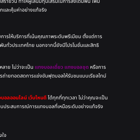
รายวัน ทำให้ผู้เล่นมีทุนเสริมในการลงเดิมพัน เพิ่ม
และคุ้มค่าอย่างแท้จริง
ารให้บริการที่เน้นคุณภาพระดับพรีเมียม ตั้งแต่การ
นทั่วประเทศไทย นอกจากนี้ยังมีโปรโมชั่นและสิทธิ
กหลาย ไม่ว่าจะเป็น
แทงบอลเดี่ยว แทงบอลชุด
หรือการ
ีการถ่ายทอดสดการแข่งขันฟุตบอลให้รับชมแบบเรียลไทม์
บอลออนไลน์ เว็บไหนดี
ได้ทุกที่ทุกเวลา ไม่ว่าคุณจะเป็น
มอบประสบการณ์การแทงบอลที่เหนือระดับอย่างแท้จริง
างใจ