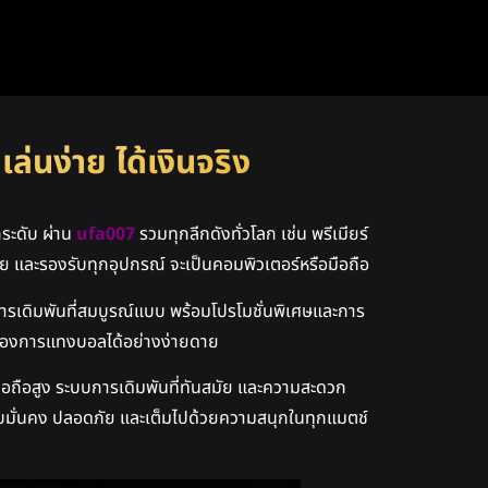
่นง่าย ได้เงินจริง
ระดับ ผ่าน
ufa007
รวมทุกลีกดังทั่วโลก เช่น พรีเมียร์
ง่าย และรองรับทุกอุปกรณ์ จะเป็นคอมพิวเตอร์หรือมือถือ
ารเดิมพันที่สมบูรณ์แบบ พร้อมโปรโมชั่นพิเศษและการ
นุกของการแทงบอลได้อย่างง่ายดาย
อถือสูง ระบบการเดิมพันที่ทันสมัย และความสะดวก
ลกับมั่นคง ปลอดภัย และเต็มไปด้วยความสนุกในทุกแมตช์