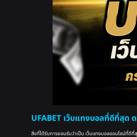
UFABET เว็บแทงบอลที่ดีที่สุ
สิ่งที่ได้รับการยอมรับว่าเป็น เว็บแทงบอลออนไลน์ที่ดี