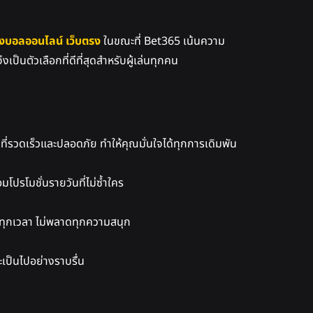
งบอลออนไลน์ เว็บตรง
ในขณะที่ Bet365 เน้นความ
็นตัวเลือกที่ดีที่สุดสำหรับผู้เล่นทุกคน
ี่รวดเร็วและปลอดภัย ทำให้คุณมั่นใจได้ทุกการเดิมพัน
โปรโมชั่นรายวันที่ไม่ซ้ำใคร
่ทุกเวลา ไม่พลาดทุกความสนุก
เป็นไปอย่างราบรื่น