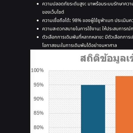
ความปลอดภัยระดับสูง
:
มาพร้อมระบบรักษาความปลอ
ของเว็บไซต์
ความเชื่อถือได้
:
98% ของผู้ใช้ยูฟ่าเบท ประเมินค
ความสะดวกสบายในการใช้งาน
:
ให้ประสบการณ์กา
ตัวเลือกการเดิมพันที่หลากหลาย
:
มีตัวเลือกการ
โอกาสชนะในการเดิมพันได้อย่างมหาศาล