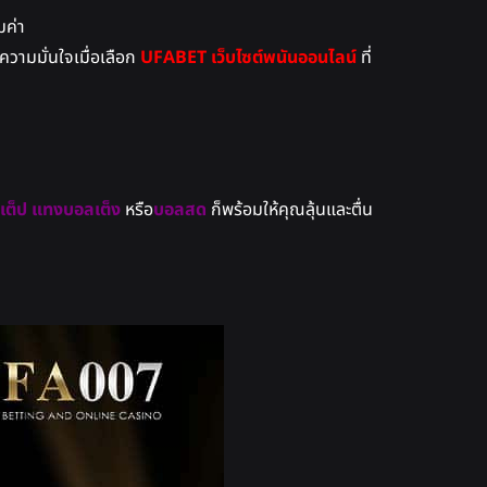
มค่า
วามมั่นใจเมื่อเลือก
UFABET เว็บไซต์พนันออนไลน์
ที่
ต็ป แทงบอลเต็ง
หรือ
บอลสด
ก็พร้อมให้คุณลุ้นและตื่น