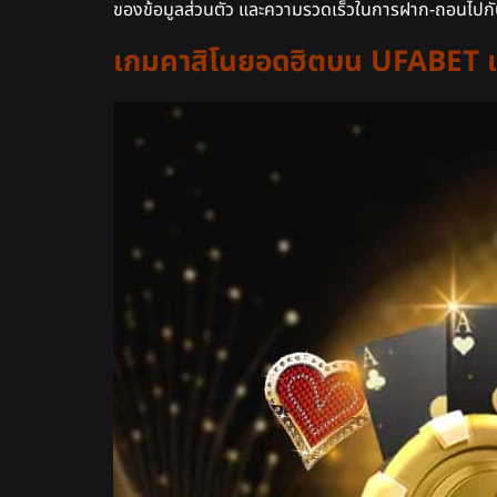
ของข้อมูลส่วนตัว และความรวดเร็วในการฝาก-ถอนไปก
เกมคาสิโนยอดฮิตบน UFABET แ