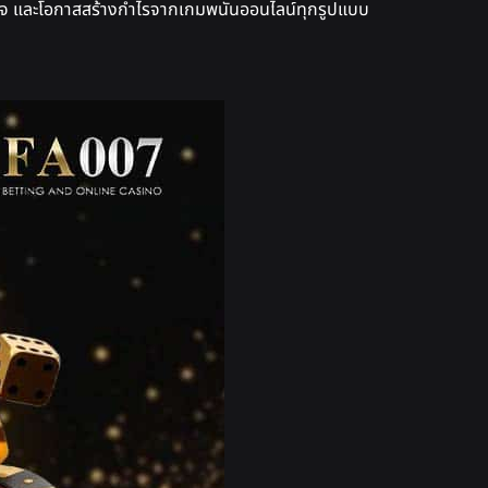
นใจ และโอกาสสร้างกำไรจากเกมพนันออนไลน์ทุกรูปแบบ