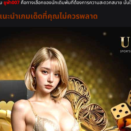
ับ
ยูฟ่า007
คือทางเลือกของนักเดิมพันที่ต้องการความสะดวกสบาย มั่
นะนำเกมเด็ดที่คุณไม่ควรพลาด