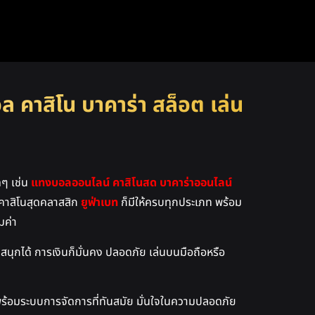
 คาสิโน บาคาร่า สล็อต เล่น
ดๆ เช่น
แทงบอลออนไลน์ คาสิโนสด บาคาร่าออนไลน์
มคาสิโนสุดคลาสสิก
ยูฟ่าเบท
ก็มีให้ครบทุกประเภท พร้อม
มค่า
็สนุกได้ การเงินก็มั่นคง ปลอดภัย เล่นบนมือถือหรือ
พร้อมระบบการจัดการที่ทันสมัย มั่นใจในความปลอดภัย