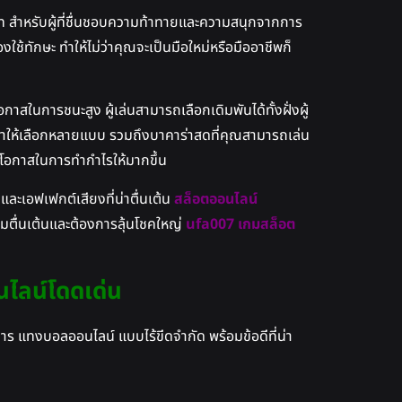
ภท สำหรับผู้ที่ชื่นชอบความท้าทายและความสนุกจากการ
องใช้ทักษะ ทำให้ไม่ว่าคุณจะเป็นมือใหม่หรือมืออาชีพก็
อกาสในการชนะสูง ผู้เล่นสามารถเลือกเดิมพันได้ทั้งฝั่งผู้
บาคาร่าให้เลือกหลายแบบ รวมถึงบาคาร่าสดที่คุณสามารถเล่น
่มโอกาสในการทำกำไรให้มากขึ้น
ะเอฟเฟกต์เสียงที่น่าตื่นเต้น
สล็อตออนไลน์
ามตื่นเต้นและต้องการลุ้นโชคใหญ่
ufa007 เกมสล็อต
นไลน์โดดเด่น
การ แทงบอลออนไลน์ แบบไร้ขีดจำกัด พร้อมข้อดีที่น่า