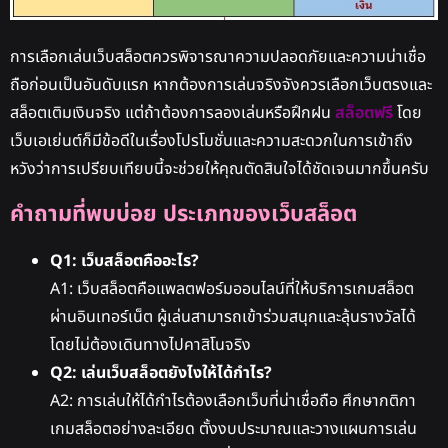
การเลือกเล่นเว็บสล็อตควรพิจารณาความปลอดภัยและความน่าเชื่อ
ถือก่อนเป็นอันดับแรก หากต้องการเล่นจริงจังควรเลือกเว็บตรงและ
สล็อตเติมเงินจริง แต่ถ้าต้องการลองเล่นหรือฝึกฝน
สล็อตฟรี
โดย
เว็บเอเย่นต์ก็มีข้อดีในเรื่องโปรโมชั่นและความสะดวกในการเข้าถึง
หวังว่าการเปรียบเทียบนี้จะช่วยให้คุณตัดสินใจได้ชัดเจนมากขึ้นครับ
คำถามที่พบบ่อย ประเภทของเว็บสล็อต
Q1: เว็บสล็อตคืออะไร?
A1: เว็บสล็อตคือแพลตฟอร์มออนไลน์ที่ให้บริการเกมสล็อต
ผ่านอินเทอร์เน็ต ผู้เล่นสามารถเข้าร่วมสนุกและลุ้นรางวัลได้
โดยไม่ต้องเดินทางไปคาสิโนจริง
Q2: เล่นเว็บสล็อตยังไงให้ได้กำไร?
A2: การเล่นให้ได้กำไรต้องเลือกเว็บที่น่าเชื่อถือ ศึกษากติกา
เกมสล็อตอย่างละเอียด ตั้งงบประมาณและวางแผนการเล่น