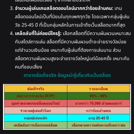
เล่นใหม่เพิ่มขึ้นเรื่อย ๆ จากหลายประเทศ
จำนวนผู้เล่นเกมสล็อตออนไลน์มากกว่าร้อยล้านคน:
เกม
สล็อตออนไลน์เป็นที่นิยมในทุกเพศทุกวัย โดยเฉพาะกลุ่มผู้เล่น
วัย 25-45 ปี ที่เป็นกลุ่มหลักในการเข้าถึงเว็บสล็อตมากที่สุด
เคล็ดลับที่ไม่ค่อยมีใครรู้:
เลือกสล็อตที่มีความผันผวนเหมาะสม
กับสไตล์การเล่น สล็อตที่มีความผันผวนต่ำจะจ่ายรางวัลบ่อย
แต่จำนวนเงินน้อย เหมาะกับผู้เล่นที่ต้องการเล่นนาน ส่วน
สล็อตความผันผวนสูงจะจ่ายรางวัลใหญ่แต่น้อยครั้ง เหมาะกับ
คนที่ชอบเสี่ยง
ตารางข้อเท็จจริง ข้อมูลน่ารู้เกี่ยวกับเว็บสล็อต