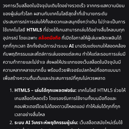
วงการเว็บสล็อตในปัจจุบันเติบโตอย่างรวดเร็ว จากกระแสความนิยม
ของผู้เล่นทั่วโลก ผสานกับเทคโนโลยีสุดล้ำที่เข้ามายกระดับ
ประสบการณ์การเล่นให้ทั้งสะดวกและสนุกยิ่งกว่าเดิม ไม่ว่าจะเป็นการ
ใช้เทคโนโลยี
HTML5
ที่ช่วยให้เกมสามารถเล่นได้อย่างลื่นไหลบนทุก
อุปกรณ์ โดยเฉพาะ
สล็อตมือถือ
ที่เปิดโอกาสให้ผู้เล่นเพลิดเพลินได้
ทุกที่ทุกเวลา อีกทั้งยังมีการนำระบบ
AI
มาปรับแต่งเกมให้สอดคล้อง
กับพฤติกรรมและสไตล์การเล่นของแต่ละคน ทำให้แต่ละรอบการเล่นมี
ความท้าทายและไม่จำเจ ส่งผลให้ประเภทของเว็บสล็อตในปัจจุบันมี
ความหลากหลายมากขึ้น พร้อมด้วยฟีเจอร์แปลกใหม่ที่ออกแบบมา
เพื่อสร้างความตื่นเต้นและประสบการณ์ที่คุณไม่ควรพลาด
HTML5 – เล่นได้ทุกแพลตฟอร์ม:
เทคโนโลยี HTML5 ช่วยให้
เกมสล็อตโหลดเร็ว โดยรองรับการใช้งานทั้งบนมือถือและ
คอมพิวเตอร์โดยไม่ต้องดาวน์โหลดแอป ทำให้เล่นได้ทุกที่ทุก
เวลาอย่างลื่นไหล
ระบบ AI วิเคราะห์พฤติกรรมผู้เล่น:
เว็บสล็อตสมัยใหม่เริ่มใช้