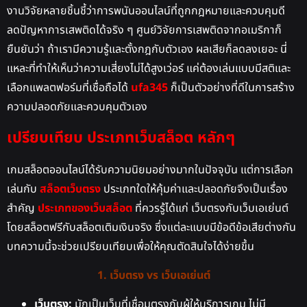
งานวิจัยหลายชิ้นชี้ว่าการพนันออนไลน์ที่ถูกกฎหมายและควบคุมดี
ลดปัญหาการเสพติดได้จริง ๆ ศูนย์วิจัยการเสพติดจากอเมริกาก็
ยืนยันว่า ถ้าเรามีความรู้และตั้งกฎกับตัวเอง ผลเสียก็ลดลงเยอะ นี่
แหละที่ทำให้เห็นว่าความเสี่ยงไม่ได้สูงเว่อร์ แค่ต้องเล่นแบบมีสติและ
เลือกแพลตฟอร์มที่เชื่อถือได้
ufa345
ก็เป็นตัวอย่างที่ดีในการสร้าง
ความปลอดภัยและควบคุมตัวเอง
เปรียบเทียบ ประเภทเว็บสล็อต หลักๆ
เกมสล็อตออนไลน์ได้รับความนิยมอย่างมากในปัจจุบัน แต่การเลือก
เล่นกับ
สล็อตเว็บตรง
ประเภทใดให้คุ้มค่าและปลอดภัยจึงเป็นเรื่อง
สำคัญ
ประเภทของเว็บสล็อต
ที่ควรรู้ได้แก่ เว็บตรงกับเว็บเอเย่นต์
โดยสล็อตฟรีกับสล็อตเติมเงินจริง ซึ่งแต่ละแบบมีข้อดีข้อเสียต่างกัน
บทความนี้จะช่วยเปรียบเทียบเพื่อให้คุณตัดสินใจได้ง่ายขึ้น
1. เว็บตรง vs เว็บเอเย่นต์
เว็บตรง:
มักเป็นเว็บที่เชื่อมตรงกับผู้ให้บริการเกม ไม่มี